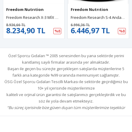
Freedom Nutrıtion
Freedom Nutrıtion
Freedom Research X-3 MİX MK-677 - LGD-4033 - MK-2866 60 Capsul. Made In Usa 54.
Freedom Research S-4 Andarin 25mg. 60 Capsul .Made In Usa.3740
8.936,66 TL
6.996,36 TL
8.234,90 TL
6.446,97 TL
%8
%8
Özel Sporcu Gıdaları ™ 2005 senesinden bu yana sektörde yerini
kanıtlamış sayılı firmalar arasında yer almaktadır.
Başarı ile geçen bu süreçte gerçekleşen satışlarda müşterilerine 5
farklı ana kategoride %99 oranında memnuniyet sağlamıştır.
ÖSG Özel Sporcu Gıdaları Tescilli Markası ile sektörde geçirdiğimiz bu
10+ yıl içerisinde müşterilerimize
kaliteli ve orjinal ürün garantisi ile satışlarımızı gerçekleştirdik ve bu
söz ile yola devam etmekteyiz.
“Bu süreç içerisinde bize güven duyan tüm müşterilerimize teşekkür
ederiz.”