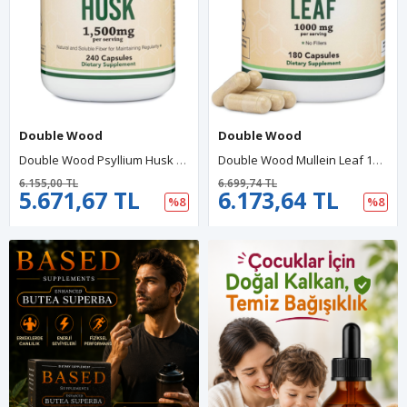
Double Wood
Double Wood
Double Wood Psyllium Husk (240 Capsul 1,500mg Per Serving) 37.
Double Wood Mullein Leaf 1000mg 180 Veg Capsul.ABD MENŞEİ 39.
6.155,00 TL
6.699,74 TL
5.671,67 TL
6.173,64 TL
%8
%8