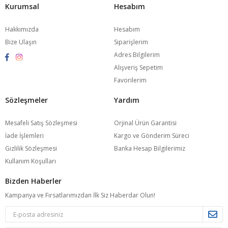
PAZARYERİ MAĞAZALARIMIZA AŞAĞIDA BULUNAN
Kurumsal
Hesabım
LOGOLARA TIKLAYARAK ULAŞABİLİRSİNİZ.
Hakkımızda
Hesabım
Bize Ulaşın
Siparişlerim
Adres Bilgilerim
Alışveriş Sepetim
Favorilerim
Sözleşmeler
Yardım
Mesafeli Satış Sözleşmesi
Orjinal Ürün Garantisi
İade İşlemleri
Kargo ve Gönderim Süreci
Gizlilik Sözleşmesi
Banka Hesap Bilgilerimiz
Kullanım Koşulları
Bizden Haberler
Kampanya ve Fırsatlarımızdan İlk Siz Haberdar Olun!