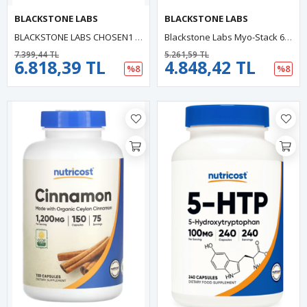
BLACKSTONE LABS
BLACKSTONE LABS
BLACKSTONE LABS CHOSEN1 Yağ Yakıp Kas İnşa Etmek İsteyene 60 Tablet. Usa 56.
Blackstone Labs Myo-Stack 60 Tablet.48.
7.399,44 TL
5.261,59 TL
6.818,39 TL
4.848,42 TL
%8
%8