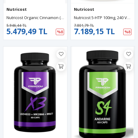
Nutricost
Nutricost
Nutricost Organic Cinnamon (Ceylon Cinnamon) 1,200mg Serving, 150 Capsul.
Nutricost 5-HTP 100mg, 240 Vegetarian Capsules (5-Hydroxytryptophan) - Non-GMO.
5.946,44 TL
7.801,79 TL
5.479,49 TL
7.189,15 TL
%8
%8