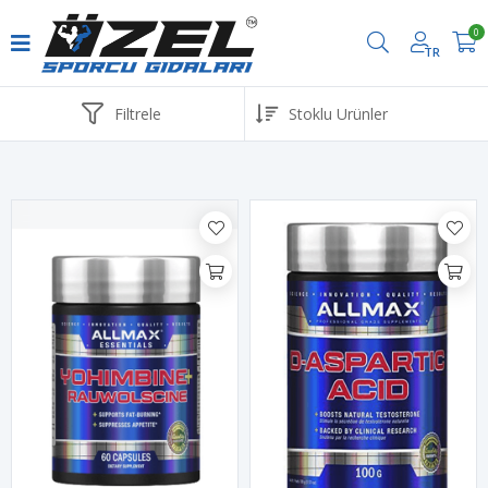
0
TR
Havale ve EFT ödemelerinde %2 İndirim
Filtrele