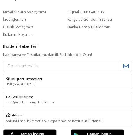
Mesafeli Satış Sözleşmesi
Orjinal Ürün Garantisi
İade İşlemleri
Kargo ve Gönderim Süreci
Gizlilik Sözleşmesi
Banka Hesap Bilgilerimiz
Kullanım Koşulları
Bizden Haberler
Kampanya ve Fırsatlarımızdan İlk Siz Haberdar Olun!
Müşteri Hizmetleri:
+90 (534) 413 82 39
Geri Bildirim:
info@ozelsporcugidalari.com
Adres:
yakuplu mh. hürriyet blv. skyport no:1/e beylikdüzü istanbul