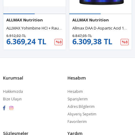
ALLMAX Nutrition
ALLMAX Nutrition
ALLMAX Yohimbine HCI + Rauwolscine, 3.0 Mg, 60 Capsul. USA.41.
Allmax DAA D-Aspartic Acid 100 Gram 32 SERVİS.Usa Menşei.39.
6.912,02 TL
6.847,05 TL
6.369,24 TL
6.309,38 TL
%8
%8
Kurumsal
Hesabım
Hakkımızda
Hesabım
Bize Ulaşın
Siparişlerim
Adres Bilgilerim
Alışveriş Sepetim
Favorilerim
Sözleşmeler
Yardım