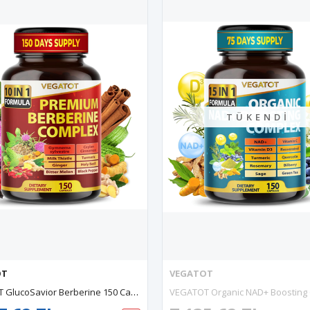
TÜKENDI
OT
VEGATOT
VEGATOT GlucoSavior Berberine 150 Capsul Ceylon Cinnamon, Bitter Melon, Gymnema - Immune, Heart Health Gastrointestinal Function.