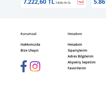
7.222,60 TL
5.86
%8
7.838,10 TL
Kurumsal
Hesabım
Hakkımızda
Hesabım
Bize Ulaşın
Siparişlerim
Adres Bilgilerim
Alışveriş Sepetim
Favorilerim