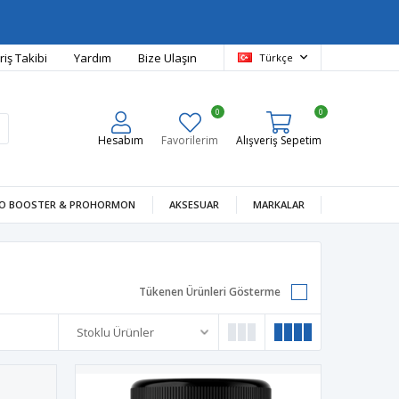
riş Takibi
Yardım
Bize Ulaşın
Türkçe
0
0
Hesabım
Favorilerim
Alışveriş Sepetim
O BOOSTER & PROHORMON
AKSESUAR
MARKALAR
Tükenen Ürünleri Gösterme