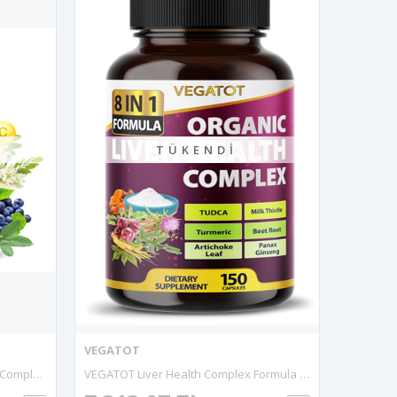
TÜKENDI
VEGATOT
VEGATOT Organic NAD+ Boosting Complex 150 Capsul With Resveratrol, Turmeric, Quercetin, Rosemary Bilberry Sage Green Tea.Usa Menşei.44.
VEGATOT Liver Health Complex Formula 150 Capsul High Potency With TUDCA, Milk Thistle, Beet Root, Artichoke Leaf, Panax Ginseng, Astragalus, Tumeric -Clean Detox Formula.