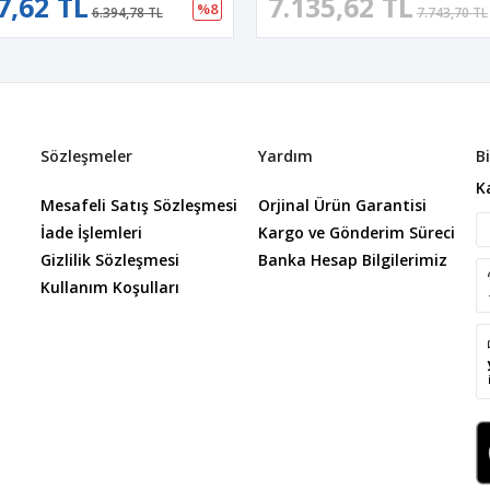
7,62 TL
7.135,62 TL
%8
6.394,78 TL
7.743,70 TL
Sözleşmeler
Yardım
B
K
Mesafeli Satış Sözleşmesi
Orjinal Ürün Garantisi
İade İşlemleri
Kargo ve Gönderim Süreci
Gizlilik Sözleşmesi
Banka Hesap Bilgilerimiz
Kullanım Koşulları