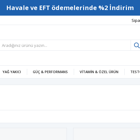
Havale ve EFT ödemelerinde %2 İndirim
Sipa
YAĞ YAKICI
GÜÇ & PERFORMANS
VITAMIN & ÖZEL ÜRÜN
TEST