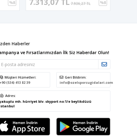
7.313,07 TL
%8
%8
7.936,27 TL
izden Haberler
ampanya ve Fırsatlarımızdan İlk Siz Haberdar Olun!
Müşteri Hizmetleri:
Geri Bildirim:
+90 (534) 413 82 39
info@ozelsporcugidalari.com
Adres:
yakuplu mh. hürriyet blv. skyport no:1/e beylikdüzü
istanbul