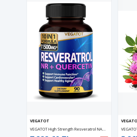
VEGATOT
VEGAT
VEGATOT High Strength Resveratrol NAD 11,500MG With Quercetin Healthy Aging Immune Brain Boost Joint 90 Capsul.Usa Amazon Best Seller 43.