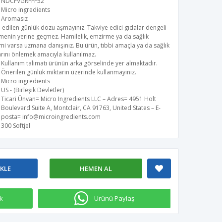
NDCFVGRFFF52
Micro ingredients
Aromasız
 edilen günlük dozu aşmayınız. Takviye edici gıdalar dengeli
menin yerine geçmez. Hamilelik, emzirme ya da sağlık
i varsa uzmana danışınız. Bu ürün, tıbbi amaçla ya da sağlık
rını önlemek amacıyla kullanılmaz.
Kullanım talimatı ürünün arka görselinde yer almaktadır.
Önerilen günlük miktarın üzerinde kullanmayınız.
Micro ingredients
US - (Birleşik Devletler)
Ticari Ünvan= Micro Ingredients LLC – Adres= 4951 Holt
Boulevard Suite A, Montclair, CA 91763, United States – E-
posta=
info@microingredients.com
300 Softjel
EKLE
HEMEN AL
k
Ürünü Paylaş