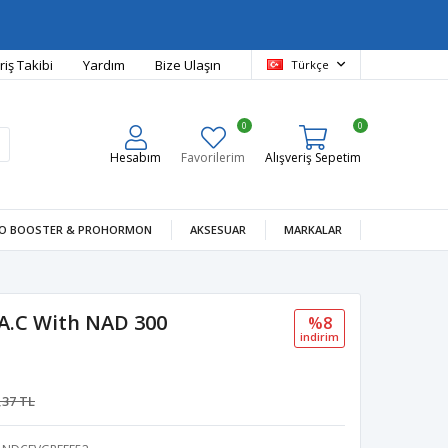
riş Takibi
Yardım
Bize Ulaşın
Türkçe
0
0
Hesabım
Favorilerim
Alışveriş Sepetim
O BOOSTER & PROHORMON
AKSESUAR
MARKALAR
.A.C With NAD 300
%8
i̇ndi̇ri̇m
.
,37 TL