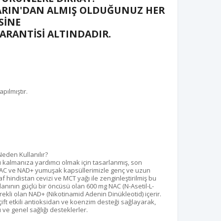
RIN'DAN ALMIŞ OLDUĞUNUZ HER
SİNE
GARANTİSİ ALTINDADIR.
pılmıştır.
r
 Neden Kullanılır?
ı kalmanıza yardımcı olmak için tasarlanmış, son
 NAC ve NAD+ yumuşak kapsüllerimizle genç ve uzun
hindistan cevizi ve MCT yağı ile zenginleştirilmiş bu
danının güçlü bir öncüsü olan 600 mg NAC (N-Asetil-L-
erekli olan NAD+ (Nikotinamid Adenin Dinükleotid) içerir.
n çift etkili antioksidan ve koenzim desteği sağlayarak,
ve genel sağlığı desteklerler.