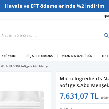
Havale ve EFT ödemelerinde %2 İndirim
Sipa
YAĞ YAKICI
GÜÇ & PERFORMANS
VITAMIN & ÖZEL ÜRÜN
TEST
C With NAD 300 Softgels.Abd Menşei.
Micro Ingredients N
Softgels.Abd Menşei
7.631,07 TL
8.281