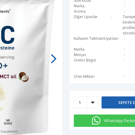
Stok Kodu
Marka
Aroma
Diğer Uyarılar
Tavsiye
beslen
problem
sorunla
Kullanım Talimatı/Uyarıları
Marka
Menşei
Üretici Bilgisi
Ürün Miktarı
SEPETE 
WhatsApp Deste