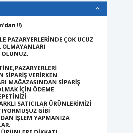
'dan !!)
LE PAZARYERLERİNDE ÇOK UCUZ
AL OLMAYANLARI
İ OLUNUZ.
TİNE,PAZARYERLERİ
 SİPARİŞ VERİRKEN
RI MAĞAZASINDAN SİPARİŞ
OLMAK İÇİN ÖDEME
PETİNİZİ
ARKLI SATICILAR ÜRÜNLERİMİZİ
TIYORMUŞUZ GİBİ
ADAN İŞLEM YAPMANIZA
LAR.
 ÜRÜNLERE DİKKAT!