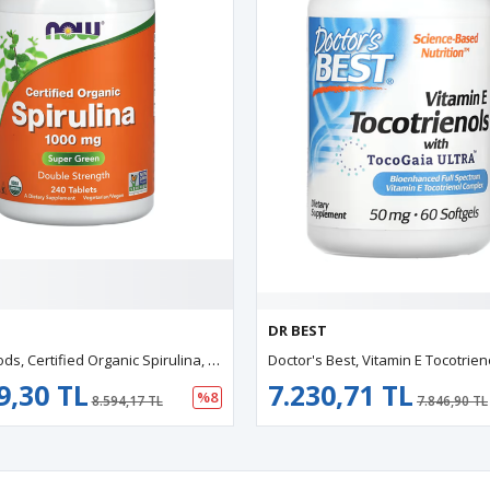
DR BEST
L
NOW Foods, Certified Organic Spirulina, 1,000 Mg, 240 Tablets.Usa Menşei.50.
Doctor's Best, Vitamin E Tocotrienols With TocoGaia Ultra, 50 Mg, 60 Softgels.Abd 47.
7.230,71 TL
%8
%8
94,17 TL
7.846,90 TL