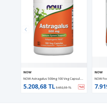
NOW
NOW
NOW Astragalus 500mg 100 Veg Capsul.Ozelsporcugıdalarından,ABD MENŞEİ.3931
5.208,68 TL
7.919,30 TL
%8
5.652,55 TL
8.5