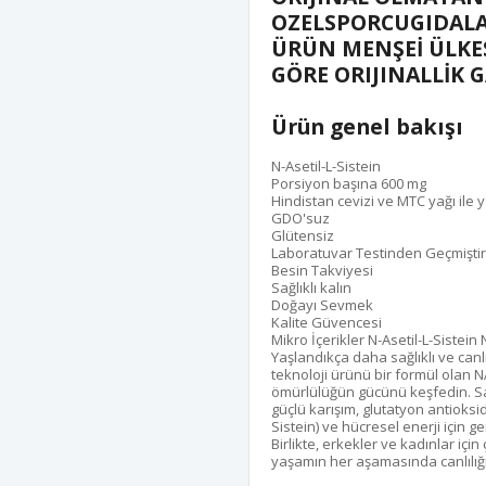
OZELSPORCUGIDALA
ÜRÜN MENŞEİ ÜLKE
GÖRE ORIJINALLİK 
Ürün genel bakışı
N-Asetil-L-Sistein
Porsiyon başına 600 mg
Hindistan cevizi ve MTC yağı ile ya
GDO'suz
Glütensiz
Laboratuvar Testinden Geçmişti
Besin Takviyesi
Sağlıklı kalın
Doğayı Sevmek
Kalite Güvencesi
Mikro İçerikler N-Asetil-L-Sistein
Yaşlandıkça daha sağlıklı ve canl
teknoloji ürünü bir formül olan
ömürlülüğün gücünü keşfedin. Saf 
güçlü karışım, glutatyon antioksi
Sistein) ve hücresel enerji için g
Birlikte, erkekler ve kadınlar içi
yaşamın her aşamasında canlılığı 