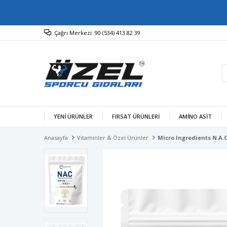
Çağrı Merkezi: 90 (534) 413 82 39
YENİ ÜRÜNLER
FIRSAT ÜRÜNLERİ
AMINO ASIT
Anasayfa
Vitaminler & Özel Ürünler
Micro Ingredients N.A.