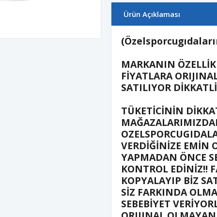
Ürün Açıklaması
(Özelsporcugıdaların
MARKANIN ÖZELLİK
FİYATLARA ORIJIN
SATILIYOR DİKKATL
TÜKETİCİNİN DİKKA
MAĞAZALARIMIZDAN
OZELSPORCUGIDALA
VERDİĞİNİZE EMİN 
YAPMADAN ÖNCE SE
KONTROL EDİNİZ!! F
KOPYALAYIP BİZ SA
SİZ FARKINDA OLM
SEBEBİYET VERİYOR
ORIJINAL OLMAYAN