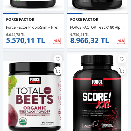
FORCE FACTOR
FORCE FACTOR
Force Factor ProbioSlim + Prebiotic Fiber 120 Capsules. Usa Version.42.
FORCE FACTOR Test X180 Alpha V2 , 120 Tablet. Made In Usa.52.
6.044,78 TL
9.730,41 TL
5.570,11 TL
8.966,32 TL
%8
%8