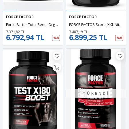
FORCE FACTOR
FORCE FACTOR
Force Factor Total Beets Organic Beetroot Powder 450gr Superfood To Boost Daily Nutrition, USDA Organic, Vegan, Gluten-Free, And Non-GMO,90 Servings.
FORCE FACTOR Score! XXL Nitric Oxide Booster For Men With L-Citrulline, Black Maca, And Tribulus To Imp.rove Athletic Performance, Increase Stamina, And Support Blood Flow, 60 Tablets.45.
7.371,82 TL
7.487,19 TL
6.792,94 TL
6.899,25 TL
%8
%8
TÜKENDI