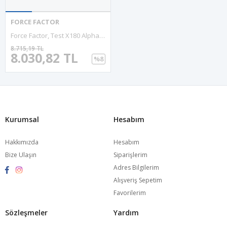
FORCE FACTOR
Force Factor, Test X180 Alpha, 120 Capsules. Made In Usa.
8.715,19 TL
8.030,82 TL
%8
Kurumsal
Hesabım
Hakkımızda
Hesabım
Bize Ulaşın
Siparişlerim
Adres Bilgilerim
Alışveriş Sepetim
Favorilerim
Sözleşmeler
Yardım