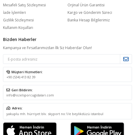
Mesafeli Satış Sözleşmesi
Orjinal Ürün Garantisi
İade İşlemleri
Kargo ve Gönderim Süreci
Gizlilik Sözleşmesi
Banka Hesap Bilgilerimiz
Kullanım Koşulları
Bizden Haberler
Kampanya ve Fırsatlarımızdan İlk Siz Haberdar Olun!
Müşteri Hizmetleri:
+90 (534) 413 82 39
Geri Bildirim:
info@ozelsporcugidalari.com
Adres:
yakuplu mh. hürriyet blv. skyport no:1/e beylikdüzü istanbul