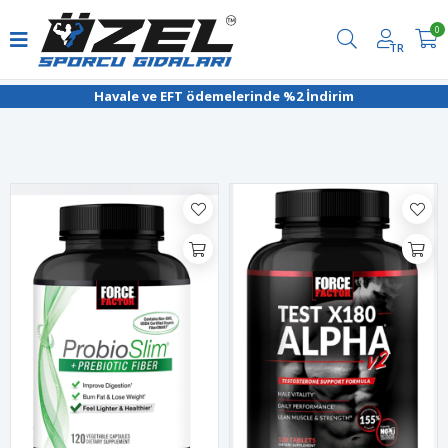
0
TR
Filtrele
Havale ve EFT ödemelerinde %2 İndirim