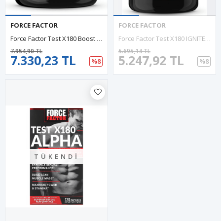
FORCE FACTOR
FORCE FACTOR
Force Factor Test X180 Boost Male Testosterone Booster 120 Tablet.Usa Menşei.3947.
Force Factor Test X180 IGNITE Testofen,GreenTea,HornyGoat,EGCG,Cafeıne 60 Capsul. USA.3537
7.954,90 TL
5.695,14 TL
7.330,23 TL
5.247,92 TL
%8
%8
TÜKENDI