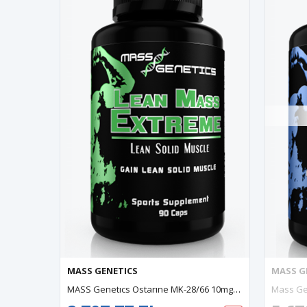
MASS GENETICS
MASS G
MASS Genetıcs Ostarıne MK-28/66 10mg 90 Capsul (EXP:01/2026). Usa Menşei. 43.