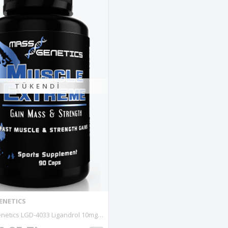
TÜKENDI
ENETICS
Mass Genetıcs LGD-4033 Ligandrol 10mg 90 Capsul.43.