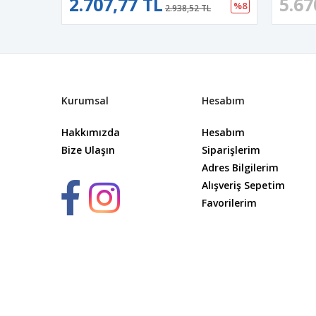
2.707,77 TL
5.67
%8
2.938,52 TL
Kurumsal
Hesabım
Hakkımızda
Hesabım
Bize Ulaşın
Siparişlerim
Adres Bilgilerim
Alışveriş Sepetim
Favorilerim