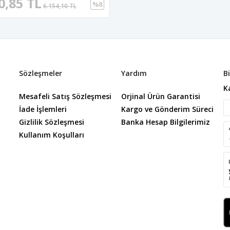
0,85 TL
%8
6.154,10 TL
Sözleşmeler
Yardım
B
K
Mesafeli Satış Sözleşmesi
Orjinal Ürün Garantisi
İade İşlemleri
Kargo ve Gönderim Süreci
Gizlilik Sözleşmesi
Banka Hesap Bilgilerimiz
Kullanım Koşulları