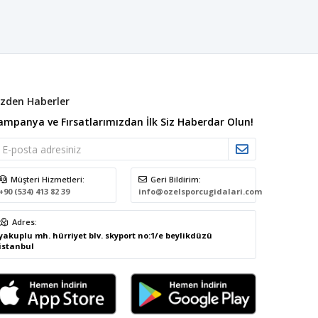
izden Haberler
ampanya ve Fırsatlarımızdan İlk Siz Haberdar Olun!
Müşteri Hizmetleri:
Geri Bildirim:
+90 (534) 413 82 39
info@ozelsporcugidalari.com
Adres:
yakuplu mh. hürriyet blv. skyport no:1/e beylikdüzü
istanbul