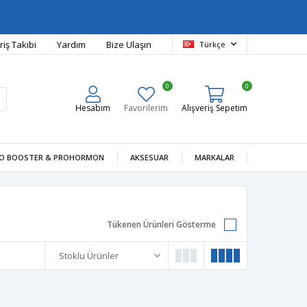
riş Takibi
Yardım
Bize Ulaşın
Türkçe
0
0
Hesabım
Favorilerim
Alışveriş Sepetim
O BOOSTER & PROHORMON
AKSESUAR
MARKALAR
Tükenen Ürünleri Gösterme