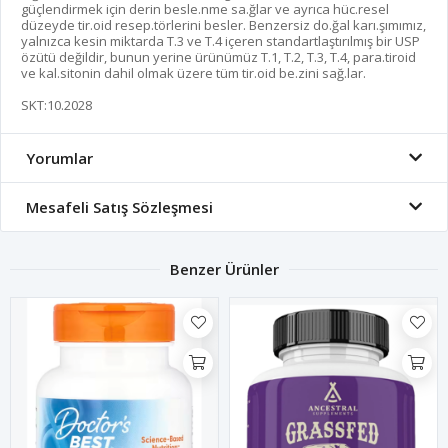
güçlendirmek için derin besle.nme sa.ğlar ve ayrıca hüc.resel
düzeyde tir.oid resep.törlerini besler. Benzersiz do.ğal karı.şımımız,
yalnızca kesin miktarda T.3 ve T.4 içeren standartlaştırılmış bir USP
özütü değildir, bunun yerine ürünümüz T.1, T.2, T.3, T.4, para.tiroid
ve kal.sitonin dahil olmak üzere tüm tir.oid be.zini sağ.lar.
SKT:10.2028
Yorumlar
Mesafeli Satış Sözleşmesi
Benzer Ürünler