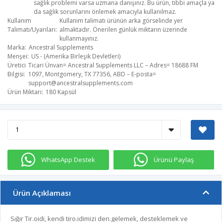
sağlık problemi varsa uzmana danışınız. Bu ürün, tıbbi amaçla ya
da sağlık sorunlarını önlemek amacıyla kullanılmaz.
Kullanım
Kullanım talimatı ürünün arka görselinde yer
Talimatı/Uyarıları
almaktadır. Önerilen günlük miktarın üzerinde
kullanmayınız.
Marka
Ancestral Supplements
Menşei
US - (Amerika Birleşik Devletleri)
Üretici
Ticari Ünvan= Ancestral Supplements LLC – Adres= 18688 FM
Bilgisi
1097, Montgomery, TX 77356, ABD – E-posta=
support@ancestralsupplements.com
Ürün Miktarı
180 Kapsül
WhatsApp Destek
Ürünü Paylaş
Ürün Açıklaması
Sığır Tir.oidi, kendi tiro.idimizi den.gelemek, desteklemek ve