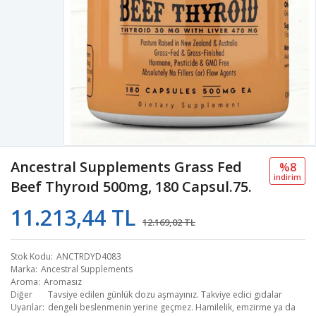
Ancestral Supplements Grass Fed
%8
i̇ndi̇ri̇m
Beef Thyroıd 500mg, 180 Capsul.75.
11.213,44 TL
12.169,02 TL
Stok Kodu
ANCTRDYD4083
Marka
Ancestral Supplements
Aroma
Aromasız
Diğer
Tavsiye edilen günlük dozu aşmayınız. Takviye edici gıdalar
Uyarılar
dengeli beslenmenin yerine geçmez. Hamilelik, emzirme ya da