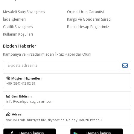
Mesafeli Satış Sözleşmesi
Orjinal Ürün Garantisi
İade İşlemleri
Kargo ve Gönderim Süreci
Gizlilik Sözleşmesi
Banka Hesap Bilgilerimiz
Kullanım Koşulları
Bizden Haberler
Kampanya ve Fırsatlarımızdan İlk Siz Haberdar Olun!
Müşteri Hizmetleri:
+90 (534) 413 82 39
Geri Bildirim:
info@ozelsporcugidalari.com
Adres:
yakuplu mh. hürriyet blv. skyport no:1/e beylikdüzü istanbul