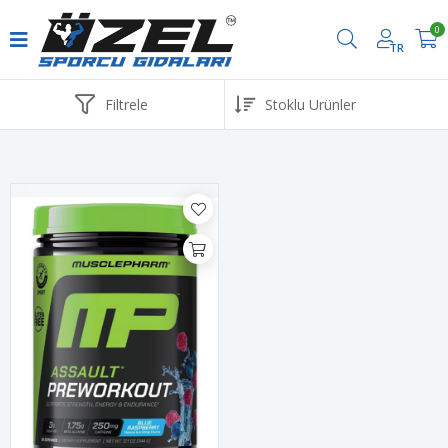
0
TR
Havale ve EFT ödemelerinde %2 İndirim
Filtrele