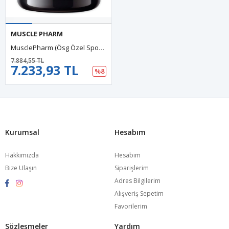
MUSCLE PHARM
MusclePharm (Ösg Özel Sporcu Gıdaları) Assault Sport 30 Servis Pre-Workout.(Amerikan Menşei Ve İçeriktir)57.
7.884,55 TL
7.233,93 TL
%8
Kurumsal
Hesabım
Hakkımızda
Hesabım
Bize Ulaşın
Siparişlerim
Adres Bilgilerim
Alışveriş Sepetim
Favorilerim
Sözleşmeler
Yardım