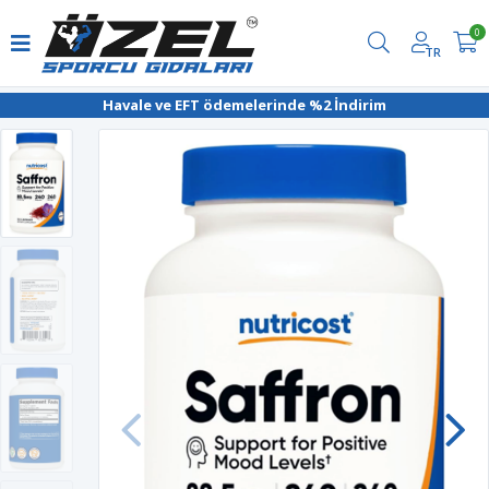
0
TR
Havale ve EFT ödemelerinde %2 İndirim