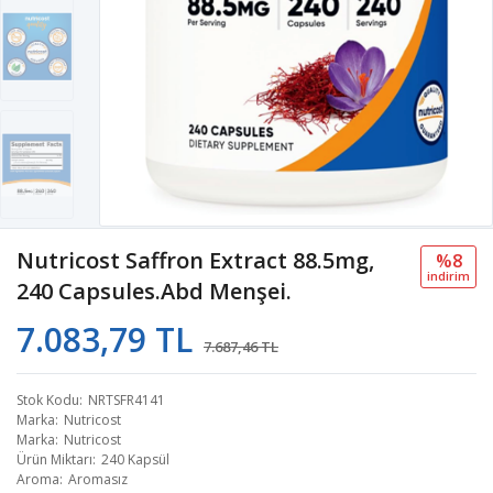
Nutricost Saffron Extract 88.5mg,
%8
i̇ndi̇ri̇m
240 Capsules.Abd Menşei.
7.083,79 TL
7.687,46 TL
Stok Kodu
NRTSFR4141
Marka
Nutricost
Marka
Nutricost
Ürün Miktarı
240 Kapsül
Aroma
Aromasız