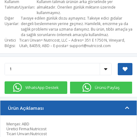
Kullanım
Kullanım talimatı ürünün arka görselinde yer
Talimatı/Uyarıları
almaktadır. Önerilen günlük miktarın üzerinde
kullanmayınız.
Diğer
Tavsiye edilen günlük dozu aşmayınız. Takviye edici gıdalar
Uyarılar
dengeli beslenmenin yerine geçmez. Hamilelik, emzirme ya da
sağlık problemi varsa uzmana danışınız. Bu ürün, tıbbi amaçla ya
da sağlık sorunlarını önlemek amacıyla kullanılmaz.
Üretici
Ticari Ünvan= Nutricost, LLC – Adres= 351 E 1750 N, Vineyard,
Bilgisi
Utah, 84059, ABD – E-posta=
support@nutricost.com
WhatsApp Destek
Ürünü Paylaş
Ürün Açıklaması
Menşei: ABD
Üretici Firma:Nutricost
Ticari Unvan:Nutricost