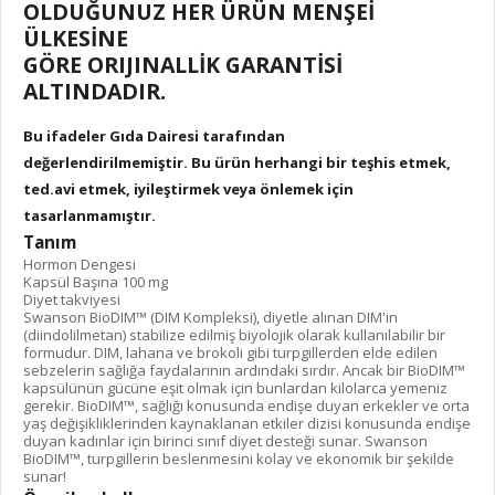
OLDUĞUNUZ HER ÜRÜN MENŞEİ
ÜLKESİNE
GÖRE ORIJINALLİK GARANTİSİ
ALTINDADIR.
Bu ifadeler Gıda Dairesi tarafından
değerlendirilmemiştir. Bu ürün herhangi bir teşhis etmek,
ted.avi etmek, iyileştirmek veya önlemek için
tasarlanmamıştır.
Tanım
Hormon Dengesi
Kapsül Başına 100 mg
Diyet takviyesi
Swanson BioDIM™ (DIM Kompleksi), diyetle alınan DIM'in
(diindolilmetan) stabilize edilmiş biyolojik olarak kullanılabilir bir
formudur. DIM, lahana ve brokoli gibi turpgillerden elde edilen
sebzelerin sağlığa faydalarının ardındaki sırdır. Ancak bir BioDIM™
kapsülünün gücüne eşit olmak için bunlardan kilolarca yemeniz
gerekir. BioDIM™, sağlığı konusunda endişe duyan erkekler ve orta
yaş değişikliklerinden kaynaklanan etkiler dizisi konusunda endişe
duyan kadınlar için birinci sınıf diyet desteği sunar. Swanson
BioDIM™, turpgillerin beslenmesini kolay ve ekonomik bir şekilde
sunar!