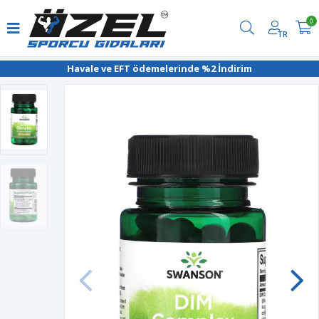
0
TR
Havale ve EFT ödemelerinde %2 İndirim