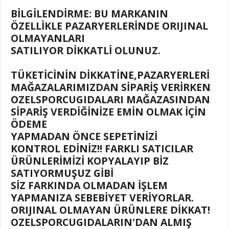
BİLGİLENDİRME: BU MARKANIN
ÖZELLİKLE PAZARYERLERİNDE ORIJINAL
OLMAYANLARI
SATILIYOR DİKKATLİ OLUNUZ.
TÜKETİCİNİN DİKKATİNE,PAZARYERLERİ
MAĞAZALARIMIZDAN SİPARİŞ VERİRKEN
OZELSPORCUGIDALARI MAĞAZASINDAN
SİPARİŞ VERDİĞİNİZE EMİN OLMAK İÇİN
ÖDEME
YAPMADAN ÖNCE SEPETİNİZİ
KONTROL EDİNİZ!! FARKLI SATICILAR
ÜRÜNLERİMİZİ KOPYALAYIP BİZ
SATIYORMUŞUZ GİBİ
SİZ FARKINDA OLMADAN İŞLEM
YAPMANIZA SEBEBİYET VERİYORLAR.
ORIJINAL OLMAYAN ÜRÜNLERE DİKKAT!
OZELSPORCUGIDALARIN'DAN ALMIŞ