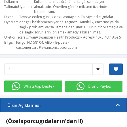
Kullanım
Kullanım talimatı ürünün arka görselinde yer
Talimatı/Uyarıları
almaktadır. Önerilen günlük miktarın üzerinde
kullanmayınız.
Diğer
Tavsiye edilen günlük dozu aşmayınız. Takviye edici gıdalar
Uyarılar
dengeli beslenmenin yerine geçmez. Hamilelik, emzirme ya da
sağlık problemi varsa uzmana danışınız. Bu ürün, tıbbi amaçla ya
da sağlık sorunlarını önlemek amacıyla kullanılmaz.
Üretici
Ticari Ünvan= Swanson Health Products – Adres= 4075 40th Ave S,
Bilgisi
Fargo, ND 58104, ABD – E-posta=
customercare@swansonsupport.com
WhatsApp Destek
Ürünü Paylaş
Ürün Açıklaması
(Özelsporcugıdaların'dan !!)