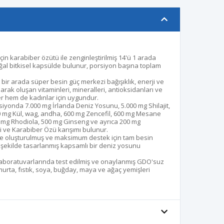
için karabiber özütü ile zenginleştirilmiş 14'ü 1 arada
al bitkisel kapsülde bulunur, porsiyon başına toplam
 bir arada süper besin güç merkezi bağışıklık, enerji ve
olarak oluşan vitaminleri, mineralleri, antioksidanları ve
r hem de kadınlar için uygundur.
siyonda 7.000 mg İrlanda Deniz Yosunu, 5.000 mg Shilajit,
0 mg Kül, wag, andha, 600 mg Zencefil, 600 mg Mesane
 mg Rhodiola, 500 mg Ginseng ve ayrıca 200 mg
i ve Karabiber Özü karışımı bulunur.
e oluşturulmuş ve maksimum destek için tam besin
 şekilde tasarlanmış kapsamlı bir deniz yosunu
 laboratuvarlarında test edilmiş ve onaylanmış GDO'suz
umurta, fıstık, soya, buğday, maya ve ağaç yemişleri