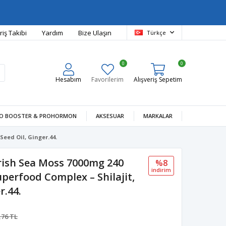
riş Takibi
Yardım
Bize Ulaşın
Türkçe
0
0
Hesabım
Favorilerim
Alışveriş Sepetim
O BOOSTER & PROHORMON
AKSESUAR
MARKALAR
eed Oil, Ginger.44.
ish Sea Moss 7000mg 240
%8
i̇ndi̇ri̇m
uperfood Complex – Shilajit,
r.44.
,76 TL