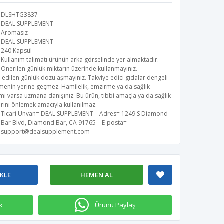
DLSHTG3837
DEAL SUPPLEMENT
Aromasız
DEAL SUPPLEMENT
240 Kapsül
Kullanım talimatı ürünün arka görselinde yer almaktadır.
Önerilen günlük miktarın üzerinde kullanmayınız.
 edilen günlük dozu aşmayınız. Takviye edici gıdalar dengeli
menin yerine geçmez. Hamilelik, emzirme ya da sağlık
i varsa uzmana danışınız. Bu ürün, tıbbi amaçla ya da sağlık
rını önlemek amacıyla kullanılmaz.
Ticari Ünvan= DEAL SUPPLEMENT – Adres= 1249 S Diamond
Bar Blvd, Diamond Bar, CA 91765 – E-posta=
support@dealsupplement.com
EKLE
HEMEN AL
k
Ürünü Paylaş