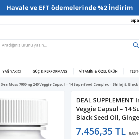
Havale ve EFT ödemelerinde %2 İndirim
Sipa
YAĞ YAKICI
GÜÇ & PERFORMANS
VITAMIN & ÖZEL ÜRÜN
TEST
Sea Moss 7000mg 240 Veggie Capsul – 14 Superfood Complex – Shilajit, Black S
DEAL SUPPLEMENT Ir
Veggie Capsul – 14 S
Black Seed Oil, Ginge
7.456,35 TL
8.091