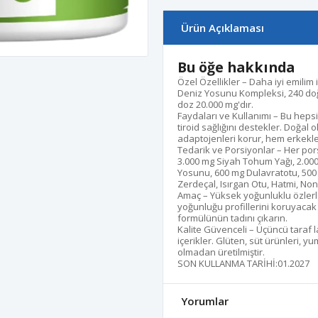
Ürün Açıklaması
Bu öğe hakkında
Özel Özellikler – Daha iyi emilim 
Deniz Yosunu Kompleksi, 240 doğ
doz 20.000 mg'dır.
Faydaları ve Kullanımı – Bu hepsi
tiroid sağlığını destekler. Doğal 
adaptojenleri korur, hem erkekle
Tedarik ve Porsiyonlar – Her por
3.000 mg Siyah Tohum Yağı, 2.00
Yosunu, 600 mg Dulavratotu, 500
Zerdeçal, Isırgan Otu, Hatmi, Non
Amaç – Yüksek yoğunluklu özlerl
yoğunluğu profillerini koruyacak
formülünün tadını çıkarın.
Kalite Güvenceli – Üçüncü taraf
içerikler. Glüten, süt ürünleri, y
olmadan üretilmiştir.
SON KULLANMA TARİHİ:01.2027
Yorumlar