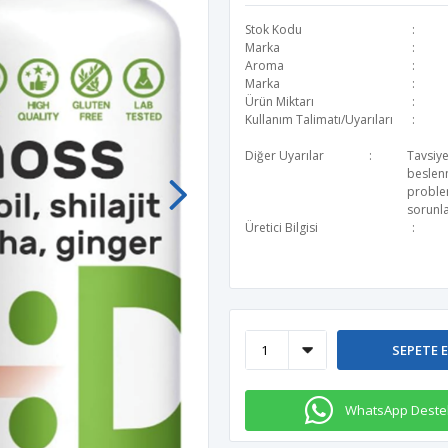
Stok Kodu
Marka
Aroma
Marka
Ürün Miktarı
Kullanım Talimatı/Uyarıları
Diğer Uyarılar
Tavsiye
beslen
problem
sorunla
Üretici Bilgisi
SEPETE 
WhatsApp Deste