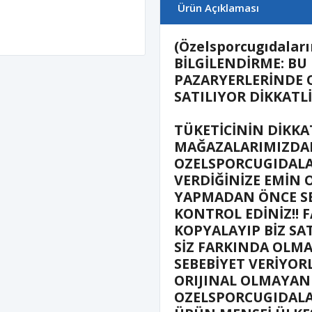
Ürün Açıklaması
(Özelsporcugıdaların
BİLGİLENDİRME: BU
PAZARYERLERİNDE 
SATILIYOR DİKKATL
TÜKETİCİNİN DİKKA
MAĞAZALARIMIZDAN
OZELSPORCUGIDALA
VERDİĞİNİZE EMİN 
YAPMADAN ÖNCE SE
KONTROL EDİNİZ!! F
KOPYALAYIP BİZ SA
SİZ FARKINDA OLM
SEBEBİYET VERİYOR
ORIJINAL OLMAYAN
OZELSPORCUGIDALA