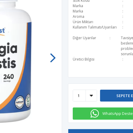
Stok Kodu
Marka
Marka
Aroma
Ürün Miktarı
Kullanım Talimatı/Uyarıları
Diğer Uyarılar
Tavsiye
beslen
problem
sorunla
Üretici Bilgisi
SEPETE 
WhatsApp Deste