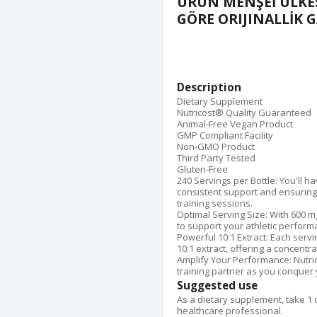
ÜRÜN MENŞEİ ÜLKE
GÖRE ORIJINALLİK 
Description
Dietary Supplement
Nutricost® Quality Guaranteed
Animal-Free Vegan Product
GMP Compliant Facility
Non-GMO Product
Third Party Tested
Gluten-Free
240 Servings per Bottle: You'll h
consistent support and ensuring
training sessions.
Optimal Serving Size: With 600 m
to support your athletic perfor
Powerful 10:1 Extract: Each servi
10:1 extract, offering a concentr
Amplify Your Performance: Nutric
training partner as you conquer
Suggested use
As a dietary supplement, take 1 c
healthcare professional.