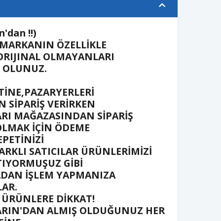
'dan !!)
 MARKANIN ÖZELLİKLE
ORIJINAL OLMAYANLARI
İ OLUNUZ.
TİNE,PAZARYERLERİ
 SİPARİŞ VERİRKEN
RI MAĞAZASINDAN SİPARİŞ
OLMAK İÇİN ÖDEME
PETİNİZİ
ARKLI SATICILAR ÜRÜNLERİMİZİ
TIYORMUŞUZ GİBİ
ADAN İŞLEM YAPMANIZA
LAR.
 ÜRÜNLERE DİKKAT!
RIN'DAN ALMIŞ OLDUĞUNUZ HER