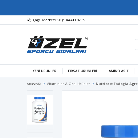
Çağrı Merkezi: 90 (534) 413 82 39
YENİ ÜRÜNLER
FIRSAT ÜRÜNLERİ
AMINO ASIT
Anasayfa
Vitaminler & Özel Ürünler
Nutricost Fadogia Agre