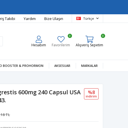
riş Takibi
Yardım
Bize Ulaşın
Türkçe
0
0
Hesabım
Favorilerim
Alışveriş Sepetim
O BOOSTER & PROHORMON
AKSESUAR
MARKALAR
grestis 600mg 240 Capsul USA
%8
i̇ndi̇ri̇m
43.
,18 TL