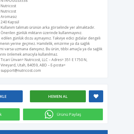
NTRFDGGS3538
Nutricost
Nutricost
Aromasız
240 Kapsül
Kullanım talimatı ürünün arka görselinde yer almaktadır.
Önerilen günlük miktarın üzerinde kullanmayınız.
 edilen günlük dozu aşmayınız. Takviye edici gıdalar dengeli
menin yerine geçmez. Hamilelik, emzirme ya da sağlık
i varsa uzmana danışınız. Bu ürün, tıbbi amaçla ya da sağlık
rını önlemek amacıyla kullanılmaz.
Ticari Ünvan= Nutricost, LLC – Adres= 351 E 1750 N,
Vineyard, Utah, 84059, ABD – E-posta=
support@nutricost.com
EKLE
HEMEN AL
k
Ürünü Paylaş