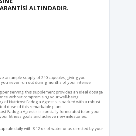
SİNE
GARANTİSİ ALTINDADIR.
ave an ample supply of 240 capsules, giving you
 you never run out during months of your intense
g per serving, this supplement provides an ideal dosage
mance without compromising your well-being.
ng of Nutricost Fadogia Agrestis is packed with a robust
ated dose of this remarkable plant
ost Fadogia Agrestis is specially formulated to be your
 your fitness goals and achieve new milestones.
apsule daily with 8-12 oz of water or as directed by your