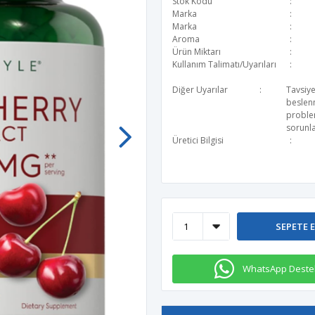
Stok Kodu
Marka
Marka
Aroma
Ürün Miktarı
Kullanım Talimatı/Uyarıları
Diğer Uyarılar
Tavsiye
beslen
problem
sorunla
Üretici Bilgisi
SEPETE 
WhatsApp Deste