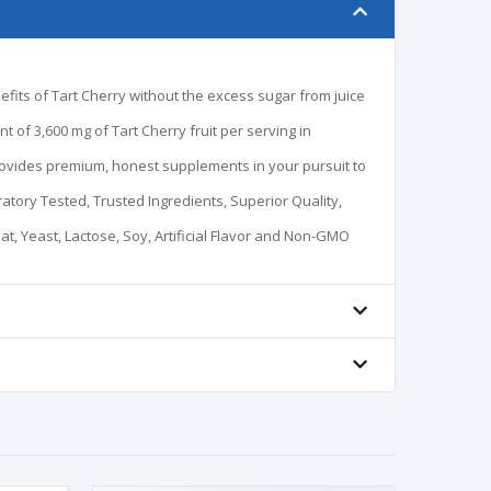
its of Tart Cherry without the excess sugar from juice
 of 3,600 mg of Tart Cherry fruit per serving in
ovides premium, honest supplements in your pursuit to
ry Tested, Trusted Ingredients, Superior Quality,
, Yeast, Lactose, Soy, Artificial Flavor and Non-GMO