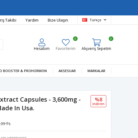
riş Takibi
Yardım
Bize Ulaşın
Türkçe
0
0
Hesabım
Favorilerim
Alışveriş Sepetim
O BOOSTER & PROHORMON
AKSESUAR
MARKALAR
Extract Capsules - 3,600mg -
%8
i̇ndi̇ri̇m
Made In Usa.
,39 TL