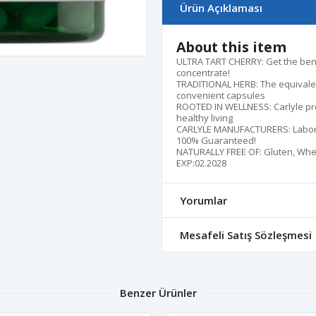
Ürün Açıklaması
About this item
ULTRA TART CHERRY: Get the benef
concentrate!
TRADITIONAL HERB: The equivalent
convenient capsules
ROOTED IN WELLNESS: Carlyle pr
healthy living
CARLYLE MANUFACTURERS: Laborato
100% Guaranteed!
NATURALLY FREE OF: Gluten, Wheat
EXP:02.2028
Yorumlar
Mesafeli Satış Sözleşmesi
Benzer Ürünler