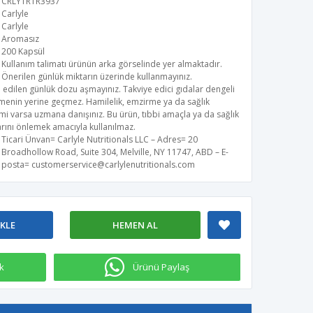
CRLYTRTR3937
Carlyle
Carlyle
Aromasız
200 Kapsül
Kullanım talimatı ürünün arka görselinde yer almaktadır.
Önerilen günlük miktarın üzerinde kullanmayınız.
 edilen günlük dozu aşmayınız. Takviye edici gıdalar dengeli
menin yerine geçmez. Hamilelik, emzirme ya da sağlık
i varsa uzmana danışınız. Bu ürün, tıbbi amaçla ya da sağlık
rını önlemek amacıyla kullanılmaz.
Ticari Ünvan= Carlyle Nutritionals LLC – Adres= 20
Broadhollow Road, Suite 304, Melville, NY 11747, ABD – E-
posta=
customerservice@carlylenutritionals.com
​
EKLE
HEMEN AL
k
Ürünü Paylaş