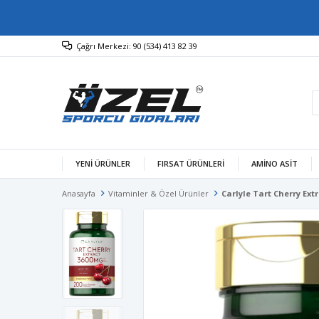
Çağrı Merkezi: 90 (534) 413 82 39
YENİ ÜRÜNLER
FIRSAT ÜRÜNLERİ
AMINO ASIT
Anasayfa
Vitaminler & Özel Ürünler
Carlyle Tart Cherry Ext