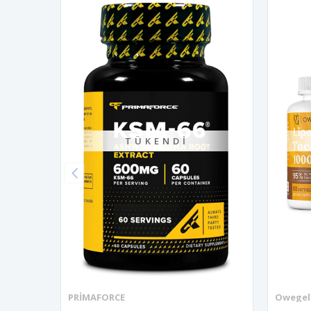
TÜKENDI
PRİMAFORCE
Owegel