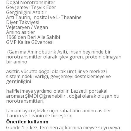
Doğal Nörotransmiter
Gevşemeyi Teşvik Eder
Gerginliğini Azaltır
Artı Taurin, İnositol ve L-Theanine
Diyet Takviyesi
Vejetaryen / Vegan
Amino asitler
1968'den Beri Aile Sahibi
GMP Kalite Güvencesi
(Gam.ma Aminobütirik Asit), insan bey.ninde bir
nörotransmitter olarak işlev gören, protein olmayan
bir amino
asittir. vücutta doğal olarak üretilir ve merkezi
sistemindeki varlığı, gevşemeyi desteklemeye ve
gerginliğini
hafifletmeye yardımcı olabilir. Lezzetli portakal
aroması ŞİMDİ Çiğnenebilir , doğal olarak oluşan bu
nörotransmitteri,
tamamlayıcı işlevleri için rahatlatıcı amino asitler
Taurin ve Teanin ile birleştirir.
Önerilen kullanım
Günde 1-2 kez, tercihen aç karnına meyve suyu veya