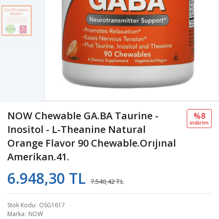
NOW Chewable GA.BA Taurine -
%8
i̇ndi̇ri̇m
Inositol - L-Theanine Natural
Orange Flavor 90 Chewable.Orıjınal
Amerikan.41.
6.948,30 TL
7.540,42 TL
Stok Kodu
OSG1617
Marka
NOW