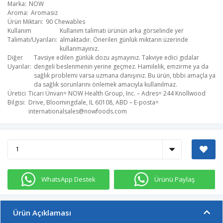
Marka
NOW
Aroma
Aromasız
Ürün Miktarı
90 Chewables
Kullanım
Kullanım talimatı ürünün arka görselinde yer
Talimatı/Uyarıları
almaktadır. Önerilen günlük miktarın üzerinde
kullanmayınız.
Diğer
Tavsiye edilen günlük dozu aşmayınız. Takviye edici gıdalar
Uyarılar
dengeli beslenmenin yerine geçmez. Hamilelik, emzirme ya da
sağlık problemi varsa uzmana danışınız. Bu ürün, tıbbi amaçla ya
da sağlık sorunlarını önlemek amacıyla kullanılmaz.
Üretici
Ticari Ünvan= NOW Health Group, Inc. – Adres= 244 Knollwood
Bilgisi
Drive, Bloomingdale, IL 60108, ABD – E-posta=
internationalsales@nowfoods.com
WhatsApp Destek
Ürünü Paylaş
Ürün Açıklaması