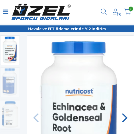
0
TR
Havale ve EFT ödemelerinde %2 İndirim