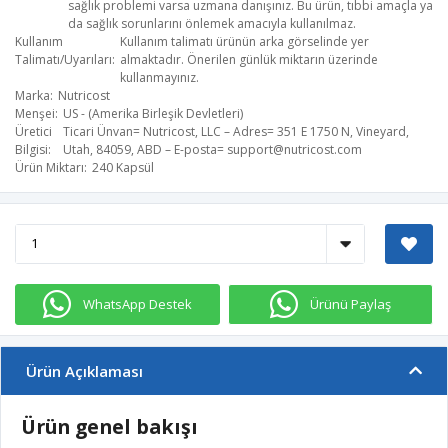
sağlık problemi varsa uzmana danışınız. Bu ürün, tıbbi amaçla ya
da sağlık sorunlarını önlemek amacıyla kullanılmaz.
Kullanım
Kullanım talimatı ürünün arka görselinde yer
Talimatı/Uyarıları
almaktadır. Önerilen günlük miktarın üzerinde
kullanmayınız.
Marka
Nutricost
Menşei
US - (Amerika Birleşik Devletleri)
Üretici
Ticari Ünvan= Nutricost, LLC – Adres= 351 E 1750 N, Vineyard,
Bilgisi
Utah, 84059, ABD – E-posta=
support@nutricost.com
Ürün Miktarı
240 Kapsül
WhatsApp Destek
Ürünü Paylaş
Ürün Açıklaması
Ürün genel bakışı