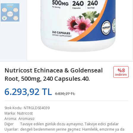
Nutricost Echinacea & Goldenseal
%8
i̇ndi̇ri̇m
Root, 500mg, 240 Capsules.40.
6.293,92 TL
6.830,27 TL
Stok Kodu
NTRGLDSE4039
Marka
Nutricost
Aroma
Aromasız
Diğer
Tavsiye edilen günlük dozu aşmayınız. Takviye edici gıdalar
Uyarılar
dengeli beslenmenin yerine geçmez. Hamilelik, emzirme ya da