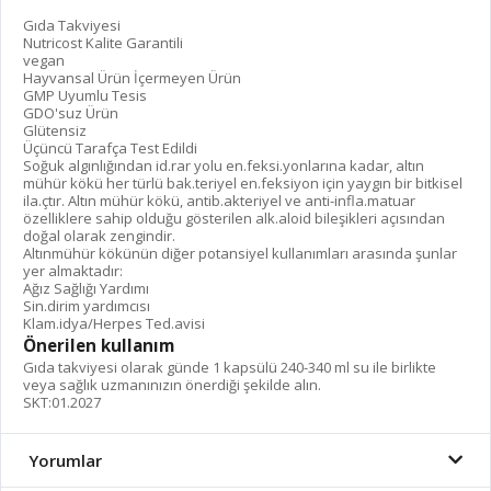
Gıda Takviyesi
Nutricost Kalite Garantili
vegan
Hayvansal Ürün İçermeyen Ürün
GMP Uyumlu Tesis
GDO'suz Ürün
Glütensiz
Üçüncü Tarafça Test Edildi
Soğuk algınlığından id.rar yolu en.feksi.yonlarına kadar, altın
mühür kökü her türlü bak.teriyel en.feksiyon için yaygın bir bitkisel
ila.çtır. Altın mühür kökü, antib.akteriyel ve anti-infla.matuar
özelliklere sahip olduğu gösterilen alk.aloid bileşikleri açısından
doğal olarak zengindir.
Altınmühür kökünün diğer potansiyel kullanımları arasında şunlar
yer almaktadır:
Ağız Sağlığı Yardımı
Sin.dirim yardımcısı
Klam.idya/Herpes Ted.avisi
Önerilen kullanım
Gıda takviyesi olarak günde 1 kapsülü 240-340 ml su ile birlikte
veya sağlık uzmanınızın önerdiği şekilde alın.
SKT:01.2027
Yorumlar