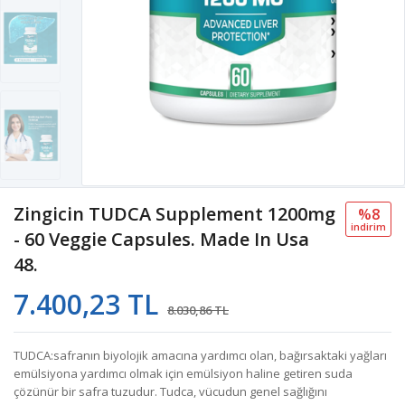
Zingicin TUDCA Supplement 1200mg
%8
i̇ndi̇ri̇m
- 60 Veggie Capsules. Made In Usa
48.
7.400,23 TL
8.030,86 TL
TUDCA:safranın biyolojik amacına yardımcı olan, bağırsaktaki yağları
emülsiyona yardımcı olmak için emülsiyon haline getiren suda
çözünür bir safra tuzudur. Tudca, vücudun genel sağlığını