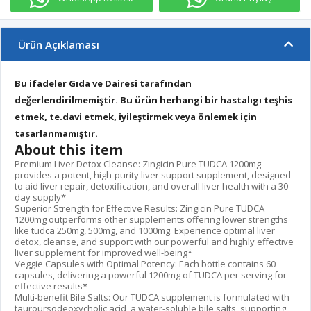
Ürün Açıklaması
Bu ifadeler Gıda ve Dairesi tarafından
değerlendirilmemiştir. Bu ürün herhangi bir hastalıgı teşhis
etmek, te.davi etmek, iyileştirmek veya önlemek için
tasarlanmamıştır.
About this item
Premium Liver Detox Cleanse: Zingicin Pure TUDCA 1200mg
provides a potent, high-purity liver support supplement, designed
to aid liver repair, detoxification, and overall liver health with a 30-
day supply*
Superior Strength for Effective Results: Zingicin Pure TUDCA
1200mg outperforms other supplements offering lower strengths
like tudca 250mg, 500mg, and 1000mg. Experience optimal liver
detox, cleanse, and support with our powerful and highly effective
liver supplement for improved well-being*
Veggie Capsules with Optimal Potency: Each bottle contains 60
capsules, delivering a powerful 1200mg of TUDCA per serving for
effective results*
Multi-benefit Bile Salts: Our TUDCA supplement is formulated with
tauroursodeoxycholic acid, a water-soluble bile salts, supporting