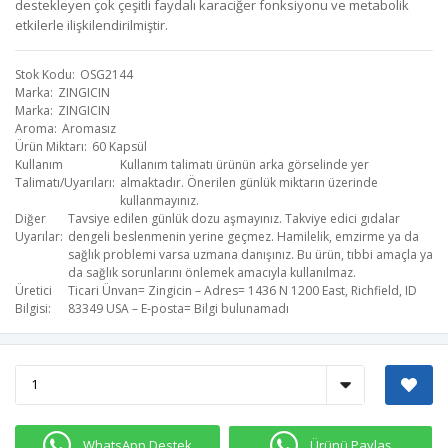
destekleyen çok çeşitli faydalı karaciğer fonksiyonu ve metabolik
etkilerle ilişkilendirilmiştir.
Stok Kodu
OSG2144
Marka
ZINGICIN
Marka
ZINGICIN
Aroma
Aromasız
Ürün Miktarı
60 Kapsül
Kullanım
Kullanım talimatı ürünün arka görselinde yer
Talimatı/Uyarıları
almaktadır. Önerilen günlük miktarın üzerinde
kullanmayınız.
Diğer
Tavsiye edilen günlük dozu aşmayınız. Takviye edici gıdalar
Uyarılar
dengeli beslenmenin yerine geçmez. Hamilelik, emzirme ya da
sağlık problemi varsa uzmana danışınız. Bu ürün, tıbbi amaçla ya
da sağlık sorunlarını önlemek amacıyla kullanılmaz.
Üretici
Ticari Ünvan= Zingicin – Adres= 1436 N 1200 East, Richfield, ID
Bilgisi
83349 USA – E-posta= Bilgi bulunamadı​
WhatsApp Destek
Ürünü Paylaş