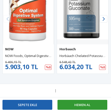
NOW
Horbaach
NOW Foods, Optimal Digestive System, 90 Veg Capsul.Usa Menşei.37.
Horbäach Chelated Potassium Gluconate 595mg 300 Capsul.Usa Menşei.3939.
6.406,15 TL
6.548,42 TL
5.903,10 TL
6.034,20 TL
%8
%8
|
SEPETE EKLE
HEMEN AL