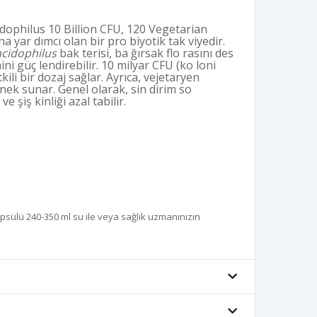
idophilus 10 Billion CFU, 120 Vegetarian
na yar dımcı olan bir pro biyotik tak viyedir.
acidophilus
bak terisi, ba ğırsak flo rasını des
mini güç lendirebilir. 10 milyar CFU (ko loni
tkili bir dozaj sağlar. Ayrıca, vejetaryen
nek sunar. Genel olarak, sin dirim so
ve şiş kinliği azal tabilir.
psülü 240-350 ml su ile veya sağlık uzmanınızın