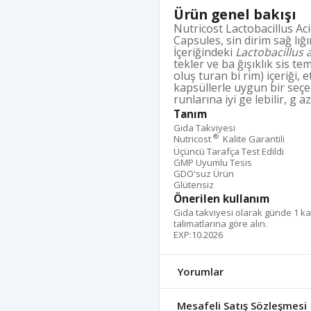
Ürün genel bakışı
Nutricost Lactobacillus Ac
Capsules, sin dirim sağ lığı
İçeriğindeki
Lactobacillus 
tekler ve ba ğışıklık sis te
oluş turan bi rim) içeriği, e
kapsüllerle uygun bir seçe
runlarına iyi ge lebilir, g az 
Tanım
Gıda Takviyesi
®
Nutricost
Kalite Garantili
Üçüncü Tarafça Test Edildi
GMP Uyumlu Tesis
GDO'suz Ürün
Glütensiz
Önerilen kullanım
Gıda takviyesi olarak günde 1 ka
talimatlarına göre alın.
EXP:10.2026
Yorumlar
Mesafeli Satış Sözleşmesi