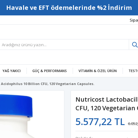
Havale ve EFT ödemelerinde %2 İndirim
Sipa
YAĞ YAKICI
GÜÇ & PERFORMANS
VITAMIN & ÖZEL ÜRÜN
TEST
 Acidophilus 10 Billion CFU, 120 Vegetarian Capsules.
Nutricost Lactobacill
CFU, 120 Vegetarian 
5.577,22 TL
6.052