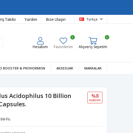
riş Takibi
Yardım
Bize Ulaşın
Türkçe
0
0
Hesabım
Favorilerim
Alışveriş Sepetim
O BOOSTER & PROHORMON
AKSESUAR
MARKALAR
us Acidophilus 10 Billion
%8
i̇ndi̇ri̇m
Capsules.
,50 TL