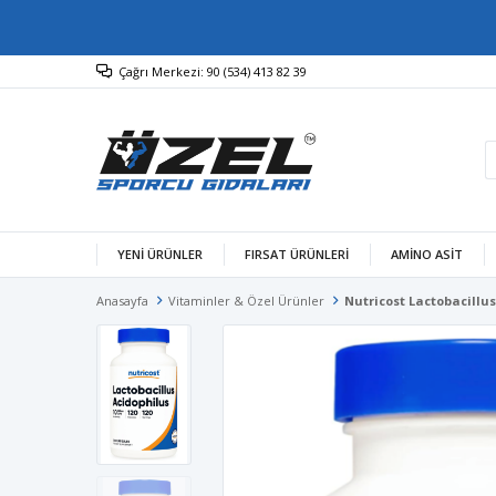
Çağrı Merkezi: 90 (534) 413 82 39
YENİ ÜRÜNLER
FIRSAT ÜRÜNLERİ
AMINO ASIT
Anasayfa
Vitaminler & Özel Ürünler
Nutricost Lactobacillus