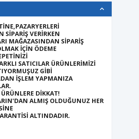
TİNE,PAZARYERLERİ
 SİPARİŞ VERİRKEN
RI MAĞAZASINDAN SİPARİŞ
OLMAK İÇİN ÖDEME
PETİNİZİ
ARKLI SATICILAR ÜRÜNLERİMİZİ
TIYORMUŞUZ GİBİ
ADAN İŞLEM YAPMANIZA
LAR.
 ÜRÜNLERE DİKKAT!
RIN'DAN ALMIŞ OLDUĞUNUZ HER
SİNE
GARANTİSİ ALTINDADIR.