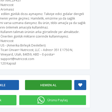
NYTRACDPK37
Nutricost
Aromasız
 edilen günlük dozu aşmayınız. Takviye edici gıdalar dengeli
menin yerine geçmez. Hamilelik, emzirme ya da sağlık
i varsa uzmana danışınız. Bu ürün, tıbbi amaçla ya da sağlık
rını önlemek amacıyla kullanılmaz.
Kullanım talimatı ürünün arka görselinde yer almaktadır.
Önerilen günlük miktarın üzerinde kullanmayınız.
Nutricost
US - (Amerika Birleşik Devletleri)
Ticari Ünvan= Nutricost, LLC – Adres= 351 E 1750 N,
Vineyard, Utah, 84059, ABD – E-posta=
support@nutricost.com
120 Kapsül
EKLE
HEMEN AL
k
Ürünü Paylaş