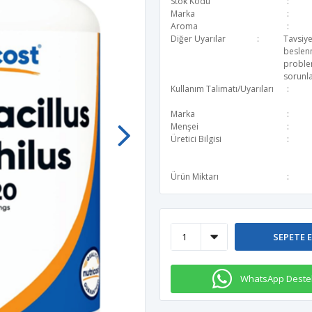
Stok Kodu
Marka
Aroma
Diğer Uyarılar
Tavsiye
beslen
problem
sorunla
Kullanım Talimatı/Uyarıları
Marka
Menşei
Üretici Bilgisi
Ürün Miktarı
SEPETE 
WhatsApp Deste