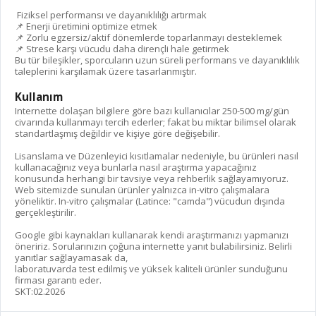
Fiziksel performansı ve dayanıklılığı artırmak
📌 Enerji üretimini optimize etmek
📌 Zorlu egzersiz/aktif dönemlerde toparlanmayı desteklemek
📌 Strese karşı vücudu daha dirençli hale getirmek
Bu tür bileşikler, sporcuların uzun süreli performans ve dayanıklılık
taleplerini karşılamak üzere tasarlanmıştır.
Kullanım
Internette dolaşan bilgilere göre bazı kullanıcılar 250-500 mg/gün
civarında kullanmayı tercih ederler; fakat bu miktar bilimsel olarak
standartlaşmış değildir ve kişiye göre değişebilir.
Lisanslama ve Düzenleyici kısıtlamalar nedeniyle, bu ürünleri nasıl
kullanacağınız veya bunlarla nasıl araştırma yapacağınız
konusunda herhangi bir tavsiye veya rehberlik sağlayamıyoruz.
Web sitemizde sunulan ürünler yalnızca in-vitro çalışmalara
yöneliktir. In-vitro çalışmalar (Latince: "camda") vücudun dışında
gerçekleştirilir.
Google gibi kaynakları kullanarak kendi araştırmanızı yapmanızı
öneririz. Sorularınızın çoğuna internette yanıt bulabilirsiniz. Belirli
yanıtlar sağlayamasak da,
laboratuvarda test edilmiş ve yüksek kaliteli ürünler sunduğunu
firması garantı eder.
SKT:02.2026