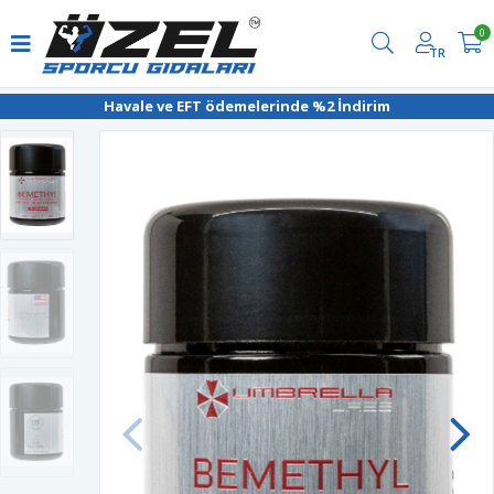
0
TR
Havale ve EFT ödemelerinde %2 İndirim