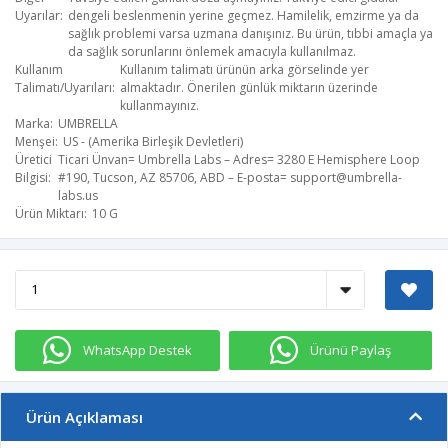
Uyarılar
dengeli beslenmenin yerine geçmez. Hamilelik, emzirme ya da
sağlık problemi varsa uzmana danışınız. Bu ürün, tıbbi amaçla ya
da sağlık sorunlarını önlemek amacıyla kullanılmaz.
Kullanım
Kullanım talimatı ürünün arka görselinde yer
Talimatı/Uyarıları
almaktadır. Önerilen günlük miktarın üzerinde
kullanmayınız.
Marka
UMBRELLA
Menşei
US - (Amerika Birleşik Devletleri)
Üretici
Ticari Ünvan= Umbrella Labs – Adres= 3280 E Hemisphere Loop
Bilgisi
#190, Tucson, AZ 85706, ABD – E-posta=
support@umbrella-
labs.us
Ürün Miktarı
10 G
WhatsApp Destek
Ürünü Paylaş
Ürün Açıklaması