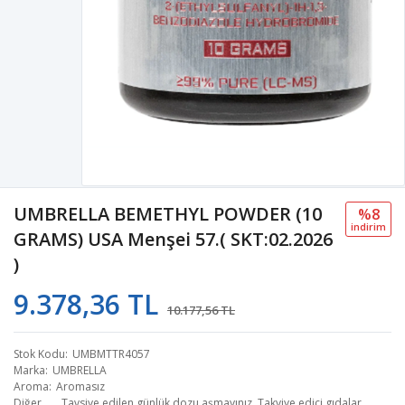
UMBRELLA BEMETHYL POWDER (10
%8
i̇ndi̇ri̇m
GRAMS) USA Menşei 57.( SKT:02.2026
)
9.378,36 TL
10.177,56 TL
Stok Kodu
UMBMTTR4057
Marka
UMBRELLA
Aroma
Aromasız
Diğer
Tavsiye edilen günlük dozu aşmayınız. Takviye edici gıdalar