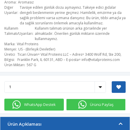
Aroma
Aromasız
Diğer
Tavsiye edilen günlük dozu aşmayınız. Takviye edici gıdalar
Uyarılar
dengeli beslenmenin yerine geçmez. Hamilelik, emzirme ya da
sağlık problemi varsa uzmana danışınız. Bu ürün, tıbbi amaçla ya
da sağlık sorunlarını önlemek amacıyla kullanılmaz.
Kullanım
Kullanım talimatı ürünün arka görselinde yer
Talimatı/Uyarıları
almaktadır. Önerilen günlük miktarın üzerinde
kullanmayınız.
Marka
Vital Proteins
Menşei
US - (Birleşik Devletler)
Üretici
Ticari Ünvan= Vital Proteins LLC – Adres= 3400 Wolf Rd, Ste 200,
Bilgisi
Franklin Park, IL 60131, ABD – E-posta=
info@vitalproteins.com
​
Ürün Miktarı
567 G
WhatsApp Destek
Ürünü Paylaş
Ürün Açıklaması