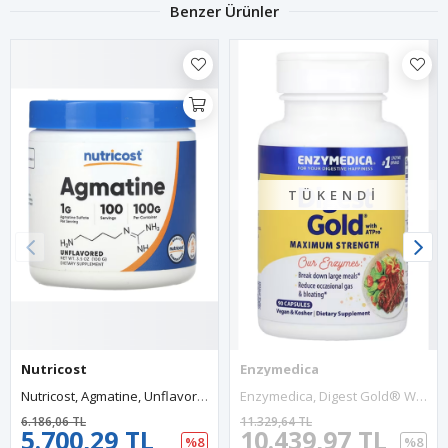
Benzer Ürünler
TÜKENDI
Nutricost
Enzymedica
Nutricost, Agmatine, Unflavored, 3.5 Oz (100 G) USA.37.
Enzymedica, Digest Gold® With ATPro®, Maximum Strength, 90 Capsules.Abd.
6.186,06 TL
11.329,64 TL
5.700,29 TL
10.439,97 TL
%8
%8