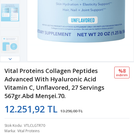
Vital Proteins Collagen Peptides
%8
i̇ndi̇ri̇m
Advanced With Hyaluronic Acid
Vitamin C, Unflavored, 27 Servings
567gr.Abd Menşei.70.
12.251,92 TL
13.296,00 TL
Stok Kodu
VTLCLGTR70
Marka
Vital Proteins