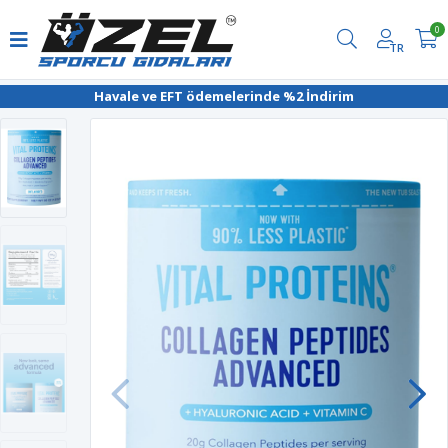
0
TR
Havale ve EFT ödemelerinde %2 İndirim