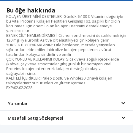
Bu öğe hakkında
KOLAJEN ÜRETİMİNİ DESTEKLER: Günlük %100 C Vitamini değeriyle
bu Vital Proteins Kolajen Peptitleri Gelişmiş Toz, sağlıklı bir cildin
korunması için önemli olan kolajen üretimini desteklemeye
yardımcı olur
ESNEK CİLT NEMLENDİRMESİ: Cilt nemlendirmesini desteklemek için
120 mg Hyaluronik Asit ve cilt elastikiyeti için kolajen içerir
YÜKSEK BİYOYARARLANIM: Otla beslenen, merada yetiştirilen
sığırlardan elde edilen hidrolize kolajen peptitlerimiz vücut
tarafından kolayca sindirilir ve emilir.
ÇOK YÖNLÜ VE KULLANIMI KOLAY: Sıcak veya soğuk içeceklerde
(kahve, çay veya smoothieler gibi) günlük bir porsiyon Vital
Proteins kolajenini eriterek kolajen desteğini kolayca
sağlayabilirsiniz.
KALİTELİ İÇERİKLER: Paleo Dostu ve Whole30 Onaylı kolajen
takviyelerimiz süt ürünleri ve glüten içermez.
EXP:02.02.2028
Yorumlar
Mesafeli Satış Sözleşmesi