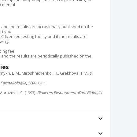
d mental
d and the results are occasionally published on the
ct you
-licensed testing facility and if the results are
owing:
ping fee
d and the results are periodically published on the
dies
snykh, L. M., Miroshnichenko, I. I., Grekhova, T. V., &
a Farmakologiia
,
58
(4), 8-11.
Morozov, I. S. (1993).
Biulleten’Eksperimental’noi Biologii i