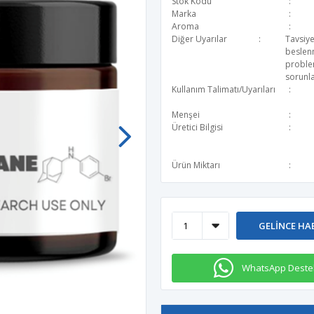
Stok Kodu
Marka
Aroma
Diğer Uyarılar
Tavsiye
beslen
problem
sorunla
Kullanım Talimatı/Uyarıları
Menşei
Üretici Bilgisi
Ürün Miktarı
GELINCE HA
WhatsApp Deste