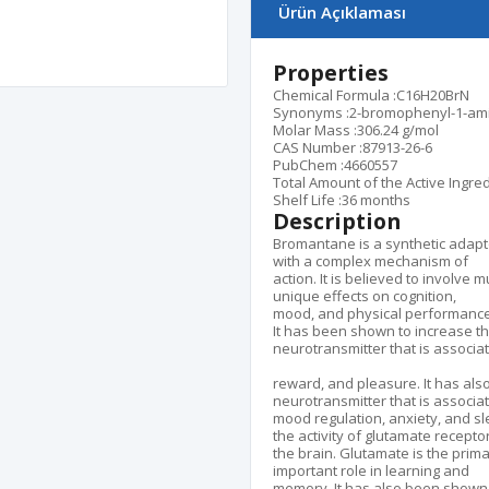
Ürün Açıklaması
Properties
Chemical Formula :
C16H20BrN
Synonyms :
2-bromophenyl-1-am
Molar Mass :
306.24 g/mol
CAS Number :
87913-26-6
PubChem :
4660557
Total Amount of the Active Ingred
Shelf Life :
36 months
Description
Bromantane is a synthetic adapt
with a complex mechanism of
action. It is believed to involve 
unique effects on cognition,
mood, and physical performance
It has been shown to increase t
neurotransmitter that is associat
reward, and pleasure. It has als
neurotransmitter that is associa
mood regulation, anxiety, and 
the activity of glutamate receptor
the brain. Glutamate is the prim
important role in learning and
memory. It has also been shown t