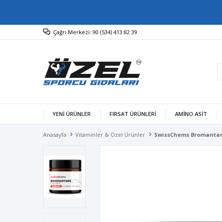
Çağrı Merkezi: 90 (534) 413 82 39
YENİ ÜRÜNLER
FIRSAT ÜRÜNLERİ
AMINO ASIT
Anasayfa
Vitaminler & Özel Ürünler
SwissChems Bromantane