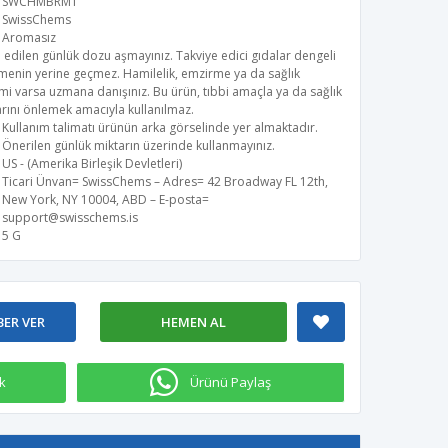
SWCHMBRMT
SwissChems
Aromasız
 edilen günlük dozu aşmayınız. Takviye edici gıdalar dengeli
menin yerine geçmez. Hamilelik, emzirme ya da sağlık
i varsa uzmana danışınız. Bu ürün, tıbbi amaçla ya da sağlık
rını önlemek amacıyla kullanılmaz.
Kullanım talimatı ürünün arka görselinde yer almaktadır.
Önerilen günlük miktarın üzerinde kullanmayınız.
US - (Amerika Birleşik Devletleri)
Ticari Ünvan= SwissChems – Adres= 42 Broadway FL 12th,
New York, NY 10004, ABD – E-posta=
support@swisschems.is
5 G
BER VER
HEMEN AL
k
Ürünü Paylaş