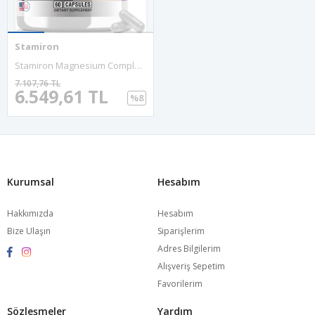
Stamiron
Stamiron Magnesium Complex 1000mg 60 Capsul, L Theanine 200mg Apigenin 50mg Supplement With Chamomile 5-HTP Passion Flower Lemon Balm Vitamin B6 Ashwagandha Root Extract And L Tryptophan. Usa Amazon B
7.107,76 TL
6.549,61 TL
%8
Kurumsal
Hesabım
Hakkımızda
Hesabım
Bize Ulaşın
Siparişlerim
Adres Bilgilerim
Alışveriş Sepetim
Favorilerim
Sözleşmeler
Yardım