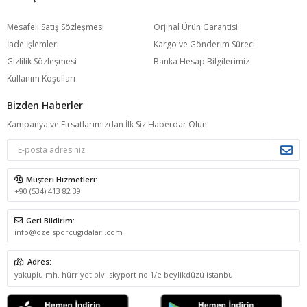
Mesafeli Satış Sözleşmesi
Orjinal Ürün Garantisi
İade İşlemleri
Kargo ve Gönderim Süreci
Gizlilik Sözleşmesi
Banka Hesap Bilgilerimiz
Kullanım Koşulları
Bizden Haberler
Kampanya ve Fırsatlarımızdan İlk Siz Haberdar Olun!
Müşteri Hizmetleri:
+90 (534) 413 82 39
Geri Bildirim:
info@ozelsporcugidalari.com
Adres:
yakuplu mh. hürriyet blv. skyport no:1/e beylikdüzü istanbul