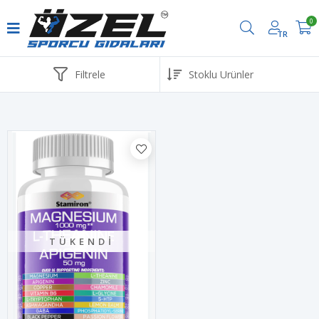
0
TR
Havale ve EFT ödemelerinde %2 İndirim
Filtrele
TÜKENDI