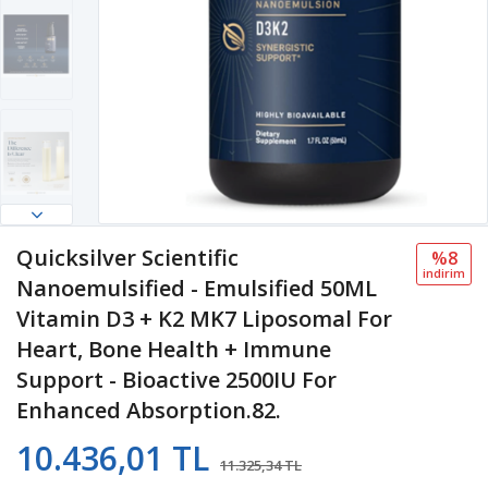
Quicksilver Scientific
%8
i̇ndi̇ri̇m
Nanoemulsified - Emulsified 50ML
Vitamin D3 + K2 MK7 Liposomal For
Heart, Bone Health + Immune
Support - Bioactive 2500IU For
Enhanced Absorption.82.
10.436,01 TL
11.325,34 TL