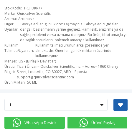
Stok Kodu
TRLPDKR77
Marka
Quicksilver Scientific
Aroma
Aromasız
Diğer
Tavsiye edilen günlük dozu aşmayınız. Takviye edici gıdalar
Uyarılar
dengeli beslenmenin yerine geçmez. Hamilelik, emzirme ya da
sağlık problemi varsa uzmana danışınız. Bu ürün, tıbbi amaçla ya
da sağlık sorunlarını önlemek amacıyla kullanılmaz.
Kullanım
Kullanım talimatı ürünün arka görselinde yer
Talimatı/Uyarıları
almaktadır. Önerilen günlük miktarın üzerinde
kullanmayınız.
Menşei
US - (Birleşik Devletler)
Üretici
Ticari Ünvan= Quicksilver Scientific, Inc. – Adres= 1960 Cherry
Bilgisi
Street, Louisville, CO 80027, ABD – E-posta=
support@quicksilverscientific.com
​
Ürün Miktarı
50 ML
WhatsApp Destek
Ürünü Paylaş