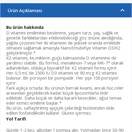
Ürün Açıklaması
Bu ürün hakkında
D vitamini emiliminin beslenme, yaşam tarzı, yaş, sağlık ve
genetik farklılıklardan etkilenebileceği göz önüne alındığında,
yağda çözünen her iki vitaminin de yüksek oranda emilebilir
olmasını sağlamak amacıyla NanoEmülsifiye Vitamin D3/K2
geliştirilmiştir.*
K2 vitamini, ke,miklerin güçlü kalmasında D vitaminine de
yardımcı olabilir. Bu formül, menakinon-7 veya MK-7* olarak
adlandırılan, oldukça biyoaktif bir K2 vitamini formu içerir.
Her 0,5 mL'de 2500 IU D3 vitamini ve 90 mcg K2 vitamini
bulunur. Bir porsiyon bir pompadır. Her şişe 100 porsiyon
içerir.
Fark açıkça ortada: Bu ürünün berrak kıvamı, ancak hüc,reler
arasından geçebilecek kadar küçük lipozomlarla elde
edilebilir. Daha küçük ve daha kararlı kesecikler, ağza temas
eder etmez emilime başlar.*
Bu ürün, saflaştırılmış ayçiçek çekirdeği lesitininden elde
edilen fosfatidilkolin kullanır. Gluten içermez.
Yol Tarifi
Günde 1-2 kez, ağızdan 1 pompa alın. Yutmadan önce 30-90