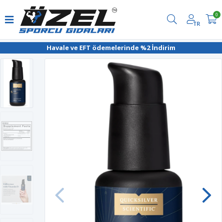
0
TR
Havale ve EFT ödemelerinde %2 İndirim