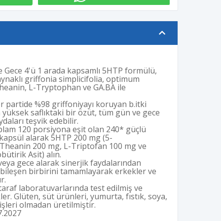
ve Gece 4'ü 1 arada kapsamlı 5HTP formülü,
ynaklı griffonia simplicifolia, optimum
Theanin, L-Tryptophan ve GA.BA ile
r partide %98 griffoniyayı koruyan b.itki
 yüksek saflıktaki bir özüt, tüm gün ve gece
ydaları teşvik edebilir.
plam 120 porsiyona eşit olan 240* güçlü
 kapsül alarak 5HTP 200 mg (5-
L-Theanin 200 mg, L-Triptofan 100 mg ve
tirik Asit) alın.
ya gece alarak sinerjik faydalarından
r bileşen birbirini tamamlayarak erkekler ve
r.
taraf laboratuvarlarında test edilmiş ve
r. Glüten, süt ürünleri, yumurta, fıstık, soya,
leri olmadan üretilmiştir.
.2027