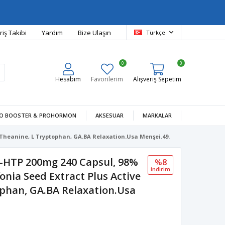
riş Takibi
Yardım
Bize Ulaşın
Türkçe
0
0
Hesabım
Favorilerim
Alışveriş Sepetim
O BOOSTER & PROHORMON
AKSESUAR
MARKALAR
 Theanine, L Tryptophan, GA.BA Relaxation.Usa Menşei.49.
HTP 200mg 240 Capsul, 98%
%8
i̇ndi̇ri̇m
onia Seed Extract Plus Active
ophan, GA.BA Relaxation.Usa