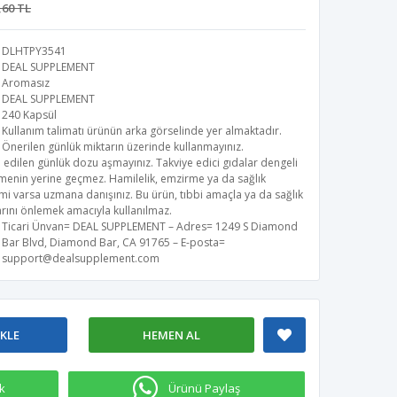
,60 TL
DLHTPY3541
DEAL SUPPLEMENT
Aromasız
DEAL SUPPLEMENT
240 Kapsül
Kullanım talimatı ürünün arka görselinde yer almaktadır.
Önerilen günlük miktarın üzerinde kullanmayınız.
 edilen günlük dozu aşmayınız. Takviye edici gıdalar dengeli
menin yerine geçmez. Hamilelik, emzirme ya da sağlık
i varsa uzmana danışınız. Bu ürün, tıbbi amaçla ya da sağlık
rını önlemek amacıyla kullanılmaz.
Ticari Ünvan= DEAL SUPPLEMENT – Adres= 1249 S Diamond
Bar Blvd, Diamond Bar, CA 91765 – E-posta=
support@dealsupplement.com
EKLE
HEMEN AL
k
Ürünü Paylaş