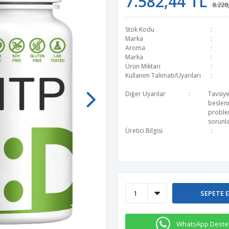
7.582,44 TL
8.228
Stok Kodu
Marka
Aroma
Marka
Ürün Miktarı
Kullanım Talimatı/Uyarıları
Diğer Uyarılar
Tavsiye
beslen
problem
sorunla
Üretici Bilgisi
SEPETE 
WhatsApp Deste