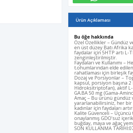
Ürün Açıklaması
Bu öğe hakkında
Özel Özellikler – Gündüz 
en üst düzey Batı Afrika ka
faydalar için 5HTP artı L-
zenginleştirilmiştir.
Faydaları ve Kullanımı – He
t.ohumlarından elde edilen
rahatlaması için birleşik fa
Dozaj ve Porsiyonlar – To
kapsül, porsiyon başına 2
Hidroksitriptofan), aktif 
GA.BA 50 mg (Gama-Aminobü
Amaç – Bu ürünü gündüz ve
yararlanabilirsiniz, her bi
kadınlar için faydaları artırı
Kalite Güvenceli – Üçüncü 
onaylanmış GDO'suz içerikle
buğday, maya ve ağaç yemiş
SON KULLANMA TARİHİ:07