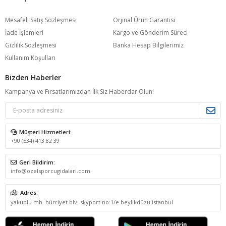
Mesafeli Satış Sözleşmesi
Orjinal Ürün Garantisi
İade İşlemleri
Kargo ve Gönderim Süreci
Gizlilik Sözleşmesi
Banka Hesap Bilgilerimiz
Kullanım Koşulları
Bizden Haberler
Kampanya ve Fırsatlarımızdan İlk Siz Haberdar Olun!
Müşteri Hizmetleri:
+90 (534) 413 82 39
Geri Bildirim:
info@ozelsporcugidalari.com
Adres:
yakuplu mh. hürriyet blv. skyport no:1/e beylikdüzü istanbul