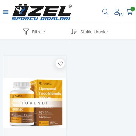
0
TR
Havale ve EFT ödemelerinde %2 İndirim
Filtrele
TÜKENDI