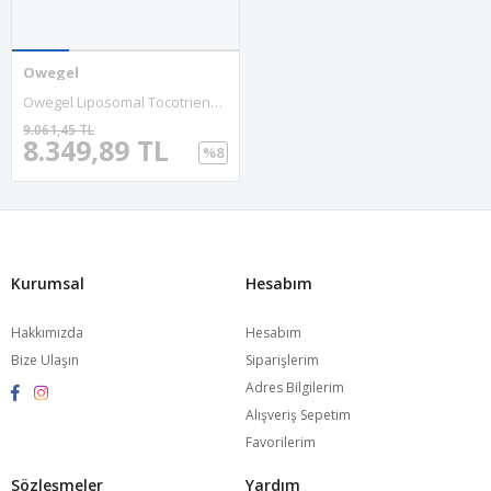
Owegel
Owegel Liposomal Tocotrienols 1000mg - High Bioavailability Vitamin E Tocotrienols,95% Delta & 5% Gamma Tocotrienol Cardiovascular,Skin,Bone,Antioxidant,60 Softgels 53.
9.061,45 TL
8.349,89 TL
%8
Kurumsal
Hesabım
Hakkımızda
Hesabım
Bize Ulaşın
Siparişlerim
Adres Bilgilerim
Alışveriş Sepetim
Favorilerim
Sözleşmeler
Yardım