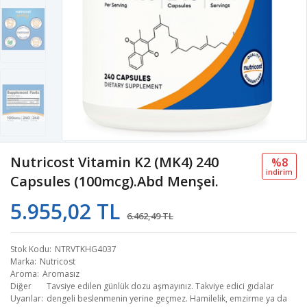
Nutricost Vitamin K2 (MK4) 240
%8
i̇ndi̇ri̇m
Capsules (100mcg).Abd Menşei.
5.955,02 TL
6.462,49 TL
Stok Kodu
NTRVTKHG4037
Marka
Nutricost
Aroma
Aromasız
Diğer
Tavsiye edilen günlük dozu aşmayınız. Takviye edici gıdalar
Uyarılar
dengeli beslenmenin yerine geçmez. Hamilelik, emzirme ya da