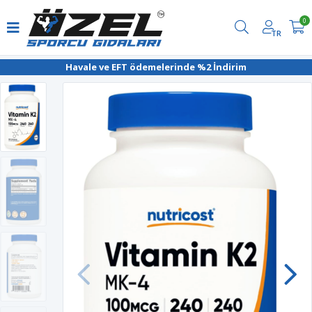
0
TR
Havale ve EFT ödemelerinde %2 İndirim