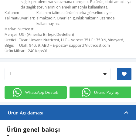
sağlık problemi varsa uzmana danışınız. Bu ürün, tıbbi amaçla ya
da sağlık sorunlarını önlemek amacıyla kullanılmaz.
Kullanım
Kullanım talimatı ürünün arka görselinde yer
Talimatı/Uyarıları
almaktadır. Önerilen günlük miktarın üzerinde
kullanmayınız.
Marka
Nutricost
Menşei
US - (Amerika Birleşik Devletleri)
Üretici
Ticari Ünvan= Nutricost, LLC – Adres= 351 E 1750 N, Vineyard,
Bilgisi
Utah, 84059, ABD – E-posta=
support@nutricost.com
Ürün Miktarı
240 Kapsül
WhatsApp Destek
Ürünü Paylaş
Ürün Açıklaması
Ürün genel bakışı