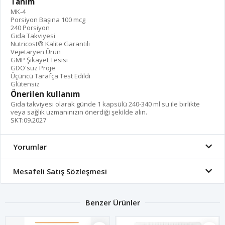
Tanım
MK-4
Porsiyon Başına 100 mcg
240 Porsiyon
Gıda Takviyesi
Nutricost® Kalite Garantili
Vejetaryen Ürün
GMP Şikayet Tesisi
GDO'suz Proje
Üçüncü Tarafça Test Edildi
Glütensiz
Önerilen kullanım
Gıda takviyesi olarak günde 1 kapsülü 240-340 ml su ile birlikte
veya sağlık uzmanınızın önerdiği şekilde alın.
SKT:09.2027
Yorumlar
Mesafeli Satış Sözleşmesi
Benzer Ürünler