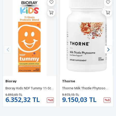
Bioray
Thorne
Bioray Kids NDF Tummy 11-Strain Probiotic Blend (60 Ml).Abd Menşei.
Thorne Milk Thistle Phytosome 90 Capsul (180 Mg Per Capsule).Orj Abd Menşei.
6.893,65 TL
9.973,15 TL
6.352,32 TL
9.150,03 TL
%8
%8