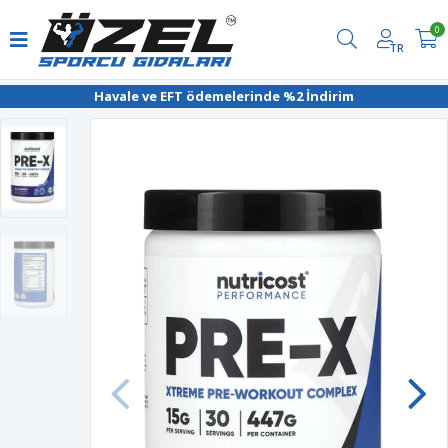
0
TR
Havale ve EFT ödemelerinde %2 İndirim