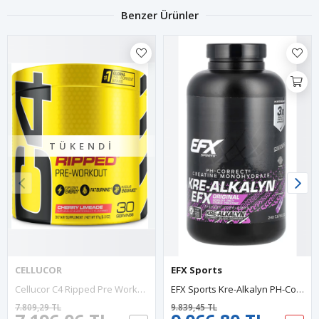
Benzer Ürünler
TÜKENDI
CELLUCOR
EFX Sports
Cellucor C4 Ripped Pre Workout & Thermogenic Explosive Energy And Cutting Formul 30 Servis.EU Değil..Usa İçeriktir.45.
EFX Sports Kre-Alkalyn PH-Correct Creatine U.S.Patent 240 KAPSUL.Abd Menşei 66.
7.809,29 TL
9.839,45 TL