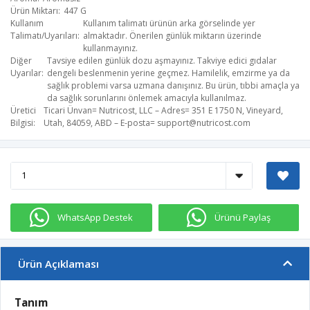
Ürün Miktarı
447 G
Kullanım
Kullanım talimatı ürünün arka görselinde yer
Talimatı/Uyarıları
almaktadır. Önerilen günlük miktarın üzerinde
kullanmayınız.
Diğer
Tavsiye edilen günlük dozu aşmayınız. Takviye edici gıdalar
Uyarılar
dengeli beslenmenin yerine geçmez. Hamilelik, emzirme ya da
sağlık problemi varsa uzmana danışınız. Bu ürün, tıbbi amaçla ya
da sağlık sorunlarını önlemek amacıyla kullanılmaz.
Üretici
Ticari Ünvan= Nutricost, LLC – Adres= 351 E 1750 N, Vineyard,
Bilgisi
Utah, 84059, ABD – E-posta=
support@nutricost.com
WhatsApp Destek
Ürünü Paylaş
Ürün Açıklaması
Tanım