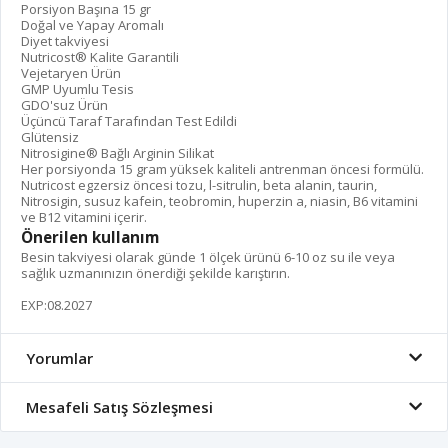
Porsiyon Başına 15 gr
Doğal ve Yapay Aromalı
Diyet takviyesi
Nutricost® Kalite Garantili
Vejetaryen Ürün
GMP Uyumlu Tesis
GDO'suz Ürün
Üçüncü Taraf Tarafından Test Edildi
Glütensiz
Nitrosigine® Bağlı Arginin Silikat
Her porsiyonda 15 gram yüksek kaliteli antrenman öncesi formülü.
Nutricost egzersiz öncesi tozu, l-sitrulin, beta alanin, taurin,
Nitrosigin, susuz kafein, teobromin, huperzin a, niasin, B6 vitamini
ve B12 vitamini içerir.
Önerilen kullanım
Besin takviyesi olarak günde 1 ölçek ürünü 6-10 oz su ile veya
sağlık uzmanınızın önerdiği şekilde karıştırın.
EXP:08.2027
Yorumlar
Mesafeli Satış Sözleşmesi