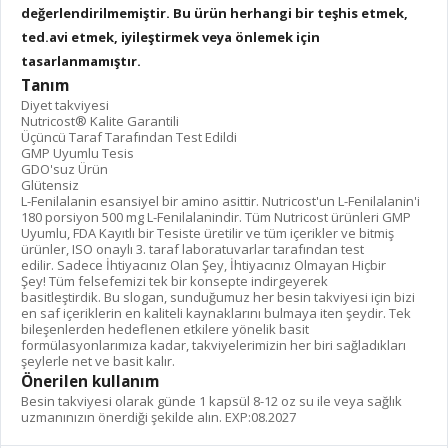
değerlendirilmemiştir. Bu ürün herhangi bir teşhis etmek,
ted.avi etmek, iyileştirmek veya önlemek için
tasarlanmamıştır.
Tanım
Diyet takviyesi
Nutricost® Kalite Garantili
Üçüncü Taraf Tarafından Test Edildi
GMP Uyumlu Tesis
GDO'suz Ürün
Glütensiz
L-Fenilalanin esansiyel bir amino asittir. Nutricost'un L-Fenilalanin'i
180 porsiyon 500 mg L-Fenilalanindir. Tüm Nutricost ürünleri GMP
Uyumlu, FDA Kayıtlı bir Tesiste üretilir ve tüm içerikler ve bitmiş
ürünler, ISO onaylı 3. taraf laboratuvarlar tarafından test
edilir. Sadece İhtiyacınız Olan Şey, İhtiyacınız Olmayan Hiçbir
Şey! Tüm felsefemizi tek bir konsepte indirgeyerek
basitleştirdik. Bu slogan, sunduğumuz her besin takviyesi için bizi
en saf içeriklerin en kaliteli kaynaklarını bulmaya iten şeydir. Tek
bileşenlerden hedeflenen etkilere yönelik basit
formülasyonlarımıza kadar, takviyelerimizin her biri sağladıkları
şeylerle net ve basit kalır.
Önerilen kullanım
Besin takviyesi olarak günde 1 kapsül 8-12 oz su ile veya sağlık
uzmanınızın önerdiği şekilde alın. EXP:08.2027