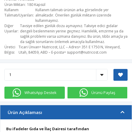
Ürün Miktarı
180 Kapsül
Kullanım
Kullanım talimatı ürünün arka görselinde yer
Talimatı/Uyarıları
almaktadır. Önerilen günlük miktarın üzerinde
kullanmayınız.
Diğer
Tavsiye edilen günlük dozu aşmayınız. Takviye edici gıdalar
Uyarılar
dengeli beslenmenin yerine geçmez. Hamilelik, emzirme ya da
sağlık problemi varsa uzmana danışınız. Bu ürün, tıbbi amaçla ya
da sağlık sorunlarını önlemek amacıyla kullanılmaz.
Üretici
Ticari Ünvan= Nutricost, LLC – Adres= 351 E 1750 N, Vineyard,
Bilgisi
Utah, 84059, ABD – E-posta=
support@nutricost.com
WhatsApp Destek
Ürünü Paylaş
Ürün Açıklaması
Bu ifadeler Gıda ve İlaç Dairesi tarafından