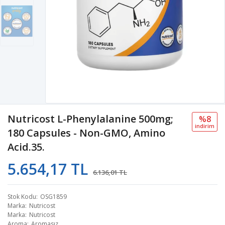
Nutricost L-Phenylalanine 500mg;
%8
i̇ndi̇ri̇m
180 Capsules - Non-GMO, Amino
Acid.35.
5.654,17 TL
6.136,01 TL
Stok Kodu
OSG1859
Marka
Nutricost
Marka
Nutricost
Aroma
Aromasız