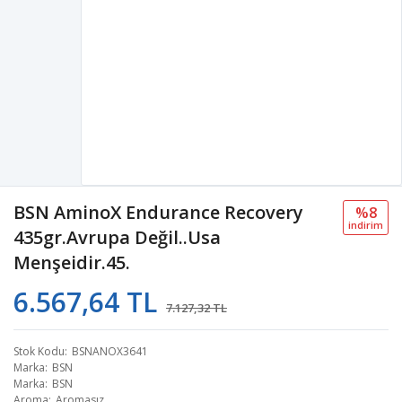
BSN AminoX Endurance Recovery
%8
i̇ndi̇ri̇m
435gr.Avrupa Değil..Usa
Menşeidir.45.
6.567,64 TL
7.127,32 TL
Stok Kodu
BSNANOX3641
Marka
BSN
Marka
BSN
Aroma
Aromasız