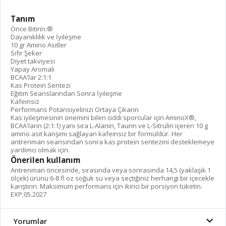
Tanım
Önce Bitirin.®
Dayanıklılık ve İyileşme
10 gr Amino Asitler
Sıfır Şeker
Diyet takviyesi
Yapay Aromalı
BCAA'lar 2:1:1
Kas Protein Sentezi
Eğitim Seanslarından Sonra İyileşme
Kafeinsiz
Performans Potansiyelinizi Ortaya Çıkarın
Kas iyileşmesinin önemini bilen ciddi sporcular için AminoX®,
BCAA'ların (2:1:1) yanı sıra L-Alanin, Taurin ve L-Sitrulin içeren 10 g
amino asit karışımı sağlayan kafeinsiz bir formüldür. Her
antrenman seansından sonra kas protein sentezini desteklemeye
yardımcı olmak için.
Önerilen kullanım
Antrenman öncesinde, sırasında veya sonrasında 14,5 (yaklaşık 1
ölçek) ürünü 6-8 fl oz soğuk su veya seçtiğiniz herhangi bir içecekle
karıştırın. Maksimum performans için ikinci bir porsiyon tüketin.
EXP:05.2027
Yorumlar