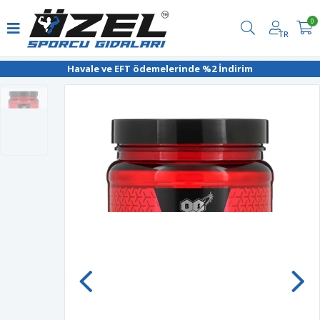
0
TR
Havale ve EFT ödemelerinde %2 İndirim