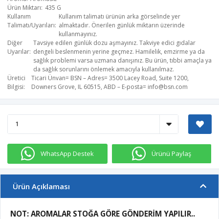
Ürün Miktarı
435 G
Kullanım
Kullanım talimatı ürünün arka görselinde yer
Talimatı/Uyarıları
almaktadır. Önerilen günlük miktarın üzerinde
kullanmayınız.
Diğer
Tavsiye edilen günlük dozu aşmayınız. Takviye edici gıdalar
Uyarılar
dengeli beslenmenin yerine geçmez. Hamilelik, emzirme ya da
sağlık problemi varsa uzmana danışınız. Bu ürün, tıbbi amaçla ya
da sağlık sorunlarını önlemek amacıyla kullanılmaz.
Üretici
Ticari Ünvan= BSN – Adres= 3500 Lacey Road, Suite 1200,
Bilgisi
Downers Grove, IL 60515, ABD – E-posta=
info@bsn.com
WhatsApp Destek
Ürünü Paylaş
Ürün Açıklaması
NOT: AROMALAR STOĞA GÖRE GÖNDERİM YAPILIR..