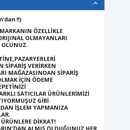
'dan !!)
 MARKANIN ÖZELLİKLE
ORIJINAL OLMAYANLARI
İ OLUNUZ.
TİNE,PAZARYERLERİ
 SİPARİŞ VERİRKEN
RI MAĞAZASINDAN SİPARİŞ
OLMAK İÇİN ÖDEME
PETİNİZİ
ARKLI SATICILAR ÜRÜNLERİMİZİ
TIYORMUŞUZ GİBİ
ADAN İŞLEM YAPMANIZA
LAR.
 ÜRÜNLERE DİKKAT!
RIN'DAN ALMIŞ OLDUĞUNUZ HER