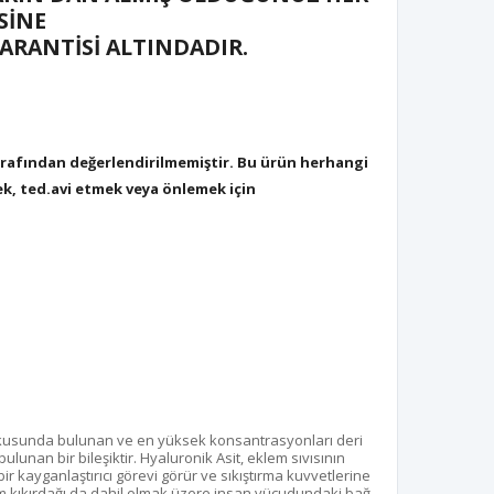
SİNE
GARANTİSİ ALTINDADIR.
tarafından değerlendirilmemiştir. Bu ürün herhangi
ek, ted.avi etmek veya önlemek için
okusunda bulunan ve en yüksek konsantrasyonları deri
ulunan bir bileşiktir. Hyaluronik Asit, eklem sıvısının
ir kayganlaştırıcı görevi görür ve sıkıştırma kuvvetlerine
 kıkırdağı da dahil olmak üzere insan vücudundaki bağ