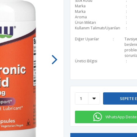
Stok Kodu
Marka
Marka
Aroma
Ürün Miktarı
Kullanım Talimatı/Uyarıları
Diğer Uyarılar
Tavsiye
beslen
problem
sorunla
Üretici Bilgisi
SEPETE 
WhatsApp Deste