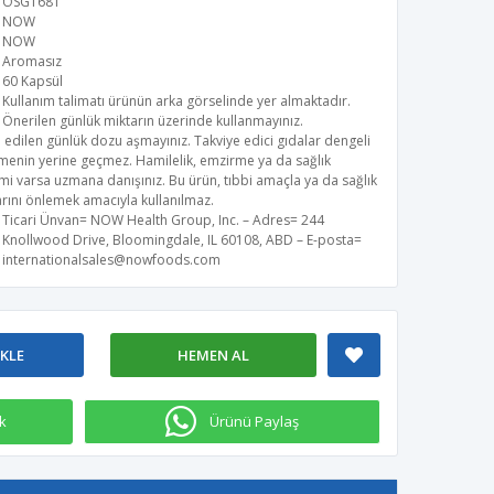
OSG1681
NOW
NOW
Aromasız
60 Kapsül
Kullanım talimatı ürünün arka görselinde yer almaktadır.
Önerilen günlük miktarın üzerinde kullanmayınız.
 edilen günlük dozu aşmayınız. Takviye edici gıdalar dengeli
menin yerine geçmez. Hamilelik, emzirme ya da sağlık
i varsa uzmana danışınız. Bu ürün, tıbbi amaçla ya da sağlık
rını önlemek amacıyla kullanılmaz.
Ticari Ünvan= NOW Health Group, Inc. – Adres= 244
Knollwood Drive, Bloomingdale, IL 60108, ABD – E-posta=
internationalsales@nowfoods.com
EKLE
HEMEN AL
k
Ürünü Paylaş