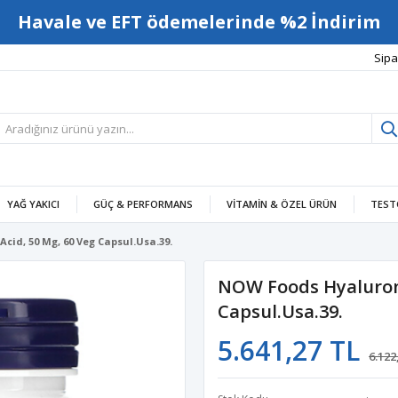
Havale ve EFT ödemelerinde %2 İndirim
Sipa
YAĞ YAKICI
GÜÇ & PERFORMANS
VITAMIN & ÖZEL ÜRÜN
TEST
cid, 50 Mg, 60 Veg Capsul.Usa.39.
NOW Foods Hyaluroni
Capsul.Usa.39.
5.641,27 TL
6.122