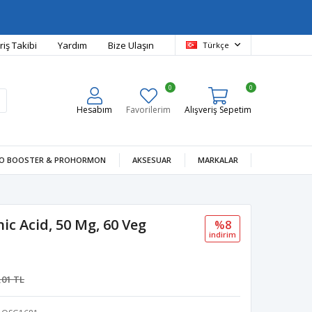
riş Takibi
Yardım
Bize Ulaşın
Türkçe
0
0
Hesabım
Favorilerim
Alışveriş Sepetim
O BOOSTER & PROHORMON
AKSESUAR
MARKALAR
c Acid, 50 Mg, 60 Veg
%8
i̇ndi̇ri̇m
,01 TL