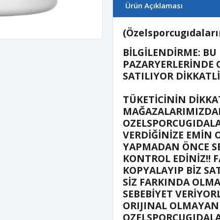
Ürün Açıklaması
(Özelsporcugıdaların
BİLGİLENDİRME: BU
PAZARYERLERİNDE 
SATILIYOR DİKKATL
TÜKETİCİNİN DİKKA
MAĞAZALARIMIZDAN
OZELSPORCUGIDALA
VERDİĞİNİZE EMİN 
YAPMADAN ÖNCE SE
KONTROL EDİNİZ!! F
KOPYALAYIP BİZ SA
SİZ FARKINDA OLM
SEBEBİYET VERİYOR
ORIJINAL OLMAYAN
OZELSPORCUGIDALA