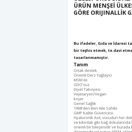
ÜRÜN MENŞEİ ÜLKE
GÖRE ORIJINALLİK 
Bu ifadeler, Gıda ve İdaresi 
bir teşhis etmek, te.davi etm
tasarlanmamıştır.
Tanım
Ortak destek
Önemli Derz Yağlayıcı
MSM ile
GDO'suz
Diyet Takviyesi
Vejetaryen/Vegan
koşer
Genel Sağlık
1968'den Beri Aile Sahibi
GMP Kalite Güvencesi
Hyaluronik Asit, vücudun her d
ve kıkırdak gibi bağ dokularında b
önemli bir bileşenidir ve burada b
direnmede rol oynar. MSM, eklem