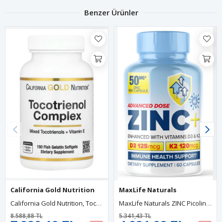
Benzer Ürünler
California Gold Nutrition
MaxLife Naturals
California Gold Nutrition, Tocotrienol Complex With Vitamin E, 150 Fish Gelatin Softgels.
MaxLife Naturals ZINC Picolinate + Immune Health Support - Enhanced With Vitamin D3 And K2 60 Capsul.Abd Menşei.31.
8.588,88 TL
5.341,43 TL