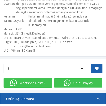
Uyarılar
dengeli beslenmenin yerine geçmez. Hamilelik, emzirme ya da
sağlık problemi varsa uzmana danışınız. Bu ürün, tıbbi amaçla ya
da sağlık sorunlarını önlemek amacıyla kullanılmaz.
Kullanım
Kullanım talimatı ürünün arka görselinde yer
Talimatı/Uyarıları
almaktadır. Önerilen günlük miktarın üzerinde
kullanmayınız.
Marka
BASED
Menşei
US - (Birleşik Devletler)
Üretici
Ticari Ünvan= Based Supplements – Adres= 210 Locust St, Unit
Bilgisi
10F, Philadelphia, PA 19106, ABD – E-posta=
support@basedshilajit.com
​
Ürün Miktarı
30 Kapsül
WhatsApp Destek
Ürünü Paylaş
Ürün Açıklaması