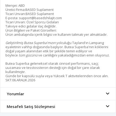
Menşei: ABD
Üretici Firma:BASED Suplament
Ticari Unvan:BASED Suplament
E-posta:
support@basedshilajit.com
Ticari Unvan: Özel Sporcu Gıdaları
Takviye edici gıdalar ılaç değildir.
Ürün Bilgileri ve Paket Görselleri:
Ürün ambalajında içerik bilgisi ve kullanım talimatı yer almaktadır.
Geliştirilmiş Butea Superba'mızın
yolculuğu Tayland'ın Lampang
eyaletinin vahhşi doğasında başlıyor. Butea Superba'nın köklerini
doğal yaşam alanından etik bir şekilde temin ediliyor ve
böylece
tüm gücünü
ve canlılığını yakaladığımızdan emin oluyoruz.
Butea Superba geleneksel olarak cinnsel performans, saçç
uuzaması ve tesstossteron desteği için doğal bir çare olarak
kullanılmıştır.
Günde bir kapsülü suyla veya Yüksek T aktivitelerinden önce alın.
SKT:06.ARALIK.2026
Yorumlar
Mesafeli Satış Sözleşmesi