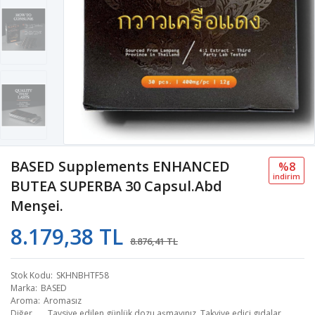
BASED Supplements ENHANCED
%8
i̇ndi̇ri̇m
BUTEA SUPERBA 30 Capsul.Abd
Menşei.
8.179,38 TL
8.876,41 TL
Stok Kodu
SKHNBHTF58
Marka
BASED
Aroma
Aromasız
Diğer
Tavsiye edilen günlük dozu aşmayınız. Takviye edici gıdalar