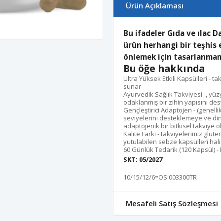
Ürün Açıklaması
Bu ifadeler Gıda ve ılac D
ürün herhangi bir teşhis 
önlemek için tasarlanmam
Bu öğe hakkında
Ultra Yüksek Etkili Kapsülleri - 
sunar
Ayurvedik Sağlık Takviyesi -, yüz
odaklanmış bir zihin yapısını dest
Gençleştirici Adaptojen - (genelli
seviyelerini desteklemeye ve din
adaptojenik bir bitkisel takviye ol
Kalite Farkı - takviyelerimiz glü
yutulabilen sebze kapsülleri hali
60 Günlük Tedarik (120 Kapsül) 
SKT: 05/2027
10/15/12/6=OS:003300TR
Mesafeli Satış Sözleşmesi