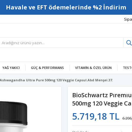
Havale ve EFT ödemelerinde %2 İndirim
Sipa
YAĞ YAKICI
GÜÇ & PERFORMANS
VITAMIN & ÖZEL ÜRÜN
TEST
Ashwagandha Ultra Pure 500mg 120 Veggie Capsul.Abd Menşei.37.
BioSchwartz Pıremı
500mg 120 Veggie Ca
5.719,18 TL
6.206