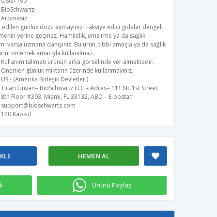
OSG1190
BioSchwartz
Aromasız
 edilen günlük dozu aşmayınız. Takviye edici gıdalar dengeli
menin yerine geçmez. Hamilelik, emzirme ya da sağlık
i varsa uzmana danışınız. Bu ürün, tıbbi amaçla ya da sağlık
rını önlemek amacıyla kullanılmaz.
Kullanım talimatı ürünün arka görselinde yer almaktadır.
Önerilen günlük miktarın üzerinde kullanmayınız.
US - (Amerika Birleşik Devletleri)
Ticari Ünvan= BioSchwartz LLC – Adres= 111 NE 1st Street,
8th Floor #303, Miami, FL 33132, ABD – E-posta=
support@bioschwartz.com
120 Kapsül
EKLE
HEMEN AL
k
Ürünü Paylaş