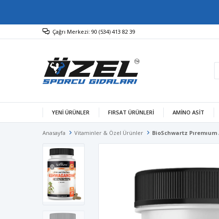
Çağrı Merkezi: 90 (534) 413 82 39
YENİ ÜRÜNLER
FIRSAT ÜRÜNLERİ
AMINO ASIT
Anasayfa
Vitaminler & Özel Ürünler
BioSchwartz Pıremıum 