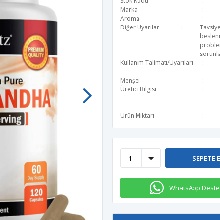
Stok Kodu
Marka
Aroma
Diğer Uyarılar
Tavsiye
beslen
problem
sorunla
Kullanım Talimatı/Uyarıları
Menşei
Üretici Bilgisi
Ürün Miktarı
SEPETE 
WhatsApp Deste