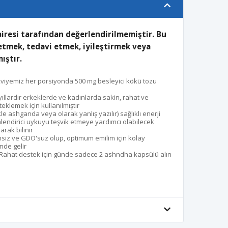
airesi tarafından değerlendirilmemiştir. Bu
etmek, tedavi etmek, iyileştirmek veya
ıştır.
takviyemiz her porsiyonda 500 mg besleyici kökü tozu
yıllardır erkeklerde ve kadınlarda sakin, rahat ve
eklemek için kullanılmıştır
kle ashganda veya olarak yanlış yazılır) sağlıklı enerji
lendirici uykuyu teşvik etmeye yardımcı olabilecek
arak bilinir
tensiz ve GDO'suz olup, optimum emilim için kolay
nde gelir
- Rahat destek için günde sadece 2 ashndha kapsülü alın