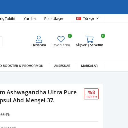
riş Takibi
Yardım
Bize Ulaşın
Türkçe
0
0
Hesabım
Favorilerim
Alışveriş Sepetim
O BOOSTER & PROHORMON
AKSESUAR
MARKALAR
um Ashwagandha Ultra Pure
%8
i̇ndi̇ri̇m
psul.Abd Menşei.37.
,55 TL