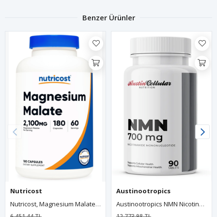
Benzer Ürünler
Nutricost
Austinootropics
Nutricost, Magnesium Malate, 420 Mg, 180 Capsules. Usa 38.
Austinootropics NMN Nicotinamide Mononucleotide Pure Potency 700mg 90 Capsul.Made In Usa.77.
6.451,44 TL
12.773,98 TL