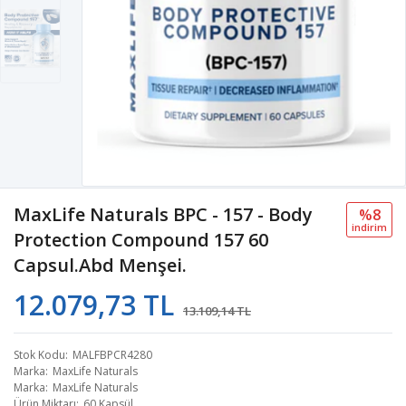
MaxLife Naturals BPC - 157 - Body
%8
i̇ndi̇ri̇m
Protection Compound 157 60
Capsul.Abd Menşei.
12.079,73 TL
13.109,14 TL
Stok Kodu
MALFBPCR4280
Marka
MaxLife Naturals
Marka
MaxLife Naturals
Ürün Miktarı
60 Kapsül