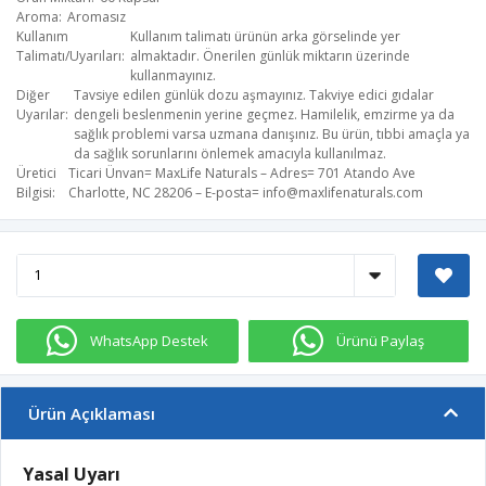
Aroma
Aromasız
Kullanım
Kullanım talimatı ürünün arka görselinde yer
Talimatı/Uyarıları
almaktadır. Önerilen günlük miktarın üzerinde
kullanmayınız.
Diğer
Tavsiye edilen günlük dozu aşmayınız. Takviye edici gıdalar
Uyarılar
dengeli beslenmenin yerine geçmez. Hamilelik, emzirme ya da
sağlık problemi varsa uzmana danışınız. Bu ürün, tıbbi amaçla ya
da sağlık sorunlarını önlemek amacıyla kullanılmaz.
Üretici
Ticari Ünvan= MaxLife Naturals – Adres= 701 Atando Ave
Bilgisi
Charlotte, NC 28206 – E-posta=
info@maxlifenaturals.com
​
WhatsApp Destek
Ürünü Paylaş
Ürün Açıklaması
Yasal Uyarı