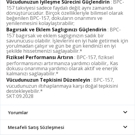
Vücudunuzun İyileşme Sürecini Güçlendirin
: BPC-
157 takviyesi sadece faydalı değil; aynı zamanda
dönüştürücüdür. Birçok özellikleriyle bilimsel olarak
beğenilen BPC-157, dokuların onarımını ve
yenilenmesini kolaylaştırabilir;
Bagırsak ve Eklem Saglıgınızı Güçlendirin
: BPC-
157 bagırsak ve eklem saglıgınızın sadık bir
savunucusu olabilir. İşlevlerini en iyi hale getirmek için
yorulmadan çalışır ve gün be gün kendinizi en iyi
şekilde hissetmenizi saglayabilir.*
Fiziksel Performansı Artırın
: BPC-157, fiziksel
performansınızı artırmanıza yardımcı olabilir,. Kas
dokusu onarımına yardımcı olarak aktif ve enerjik
kalmanızı saglayabilir.*
Vücudunuzun Tepkisini Düzenleyin
: BPC-157,
vücudunuzun ıltıhaplanmaya karşı doğal tepkisini
destekleyebilir.*
SKT:09.2028
Yorumlar
Mesafeli Satış Sözleşmesi