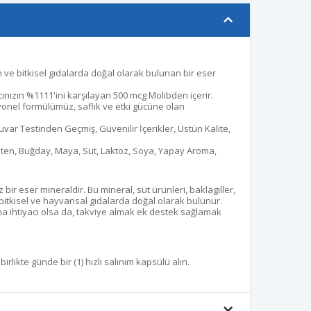
 ve bitkisel gıdalarda doğal olarak bulunan bir eser
nızın %1111'ini karşılayan 500 mcg Molibden içerir.
nel formülümüz, saflık ve etki gücüne olan
r Testinden Geçmiş, Güvenilir İçerikler, Üstün Kalite,
uten, Buğday, Maya, Süt, Laktoz, Soya, Yapay Aroma,
ir eser mineraldir. Bu mineral, süt ürünleri, baklagiller,
i bitkisel ve hayvansal gıdalarda doğal olarak bulunur.
a ihtiyacı olsa da, takviye almak ek destek sağlamak
birlikte günde bir (1) hızlı salınım kapsülü alın.