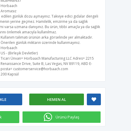
MLBHRBN37
Horbaach
Aromasız
 edilen günlük dozu aşmayınız. Takviye edici gıdalar dengeli
menin yerine geçmez. Hamilelik, emzirme ya da sağlık
i varsa uzmana danışınız. Bu ürün, tıbbi amaçla ya da sağlık
rını önlemek amacıyla kullanılmaz.
Kullanım talimatı ürünün arka görselinde yer almaktadır.
Önerilen günlük miktarın üzerinde kullanmayınız.
Horbaach
US - (Birleşik Devletler)
Ticari Ünvan= Horbaach Manufacturing LLC​ Adres= 2215
Renaissance Drive, Suite B, Las Vegas, NV 89119, ABD​ E-
posta=
customerservice@horbaach.com
200 Kapsül
EKLE
HEMEN AL
k
Ürünü Paylaş