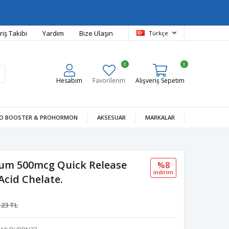
riş Takibi
Yardım
Bize Ulaşın
Türkçe
0
0
Hesabım
Favorilerim
Alışveriş Sepetim
O BOOSTER & PROHORMON
AKSESUAR
MARKALAR
m 500mcg Quick Release
%8
i̇ndi̇ri̇m
Acid Chelate.
,23 TL