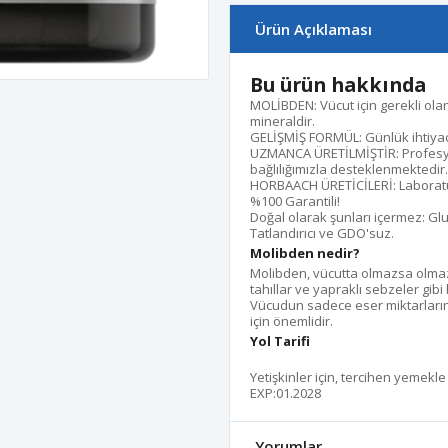
Ürün Açıklaması
Bu ürün hakkında
MOLİBDEN: Vücut için gerekli olan
mineraldir.
GELİŞMİŞ FORMÜL: Günlük ihtiyacı
UZMANCA ÜRETİLMİŞTİR: Profesyo
bağlılığımızla desteklenmektedir.
HORBAACH ÜRETİCİLERİ: Laboratuva
%100 Garantili!
Doğal olarak şunları içermez: Gl
Tatlandırıcı ve GDO'suz.
Molibden nedir?
Molibden, vücutta olmazsa olmaz b
tahıllar ve yapraklı sebzeler gib
Vücudun sadece eser miktarların
için önemlidir.
Yol Tarifi
Yetişkinler için, tercihen yemekle 
EXP:01.2028
Yorumlar