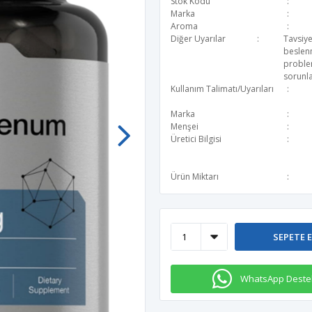
Stok Kodu
Marka
Aroma
Diğer Uyarılar
Tavsiye
beslen
problem
sorunla
Kullanım Talimatı/Uyarıları
Marka
Menşei
Üretici Bilgisi
Ürün Miktarı
SEPETE 
WhatsApp Deste