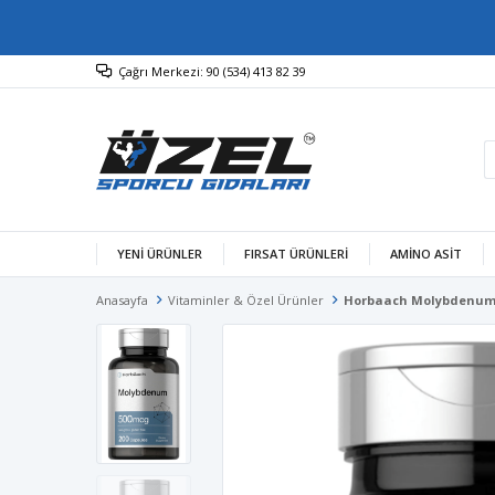
Çağrı Merkezi: 90 (534) 413 82 39
YENİ ÜRÜNLER
FIRSAT ÜRÜNLERİ
AMINO ASIT
Anasayfa
Vitaminler & Özel Ürünler
Horbaach Molybdenum 5