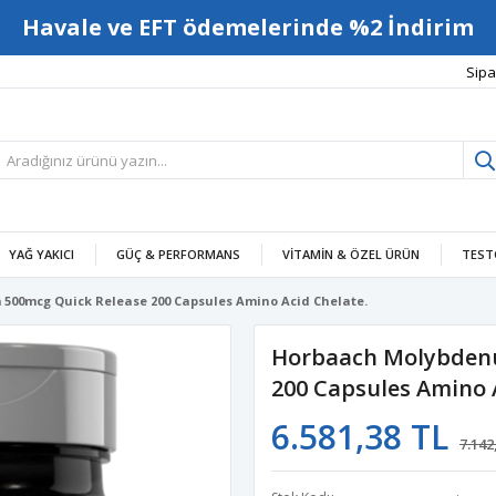
Havale ve EFT ödemelerinde %2 İndirim
Sipa
YAĞ YAKICI
GÜÇ & PERFORMANS
VITAMIN & ÖZEL ÜRÜN
TEST
00mcg Quick Release 200 Capsules Amino Acid Chelate.
Horbaach Molybdenu
200 Capsules Amino 
6.581,38 TL
7.142