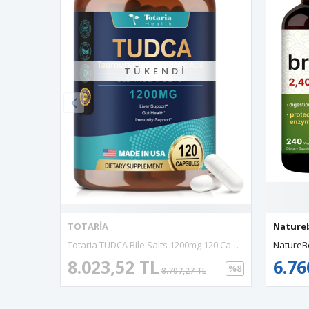
TÜKENDI
TOTARİA
Naturebell
Totaria TUDCA Bile Salts 1200mg 120 Capsules, 60 Servis Ultra Strength Pure TUDCA Liver , Liver And Gallbladder Cleanse.Made In Usa.4046
8.023,52 TL
6.760,7
%8
8.707,27 TL