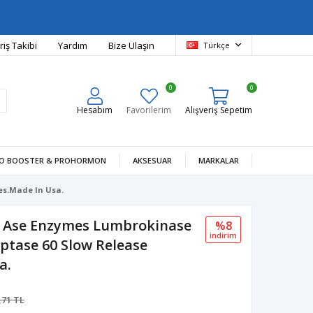
riş Takibi
Yardım
Bize Ulaşın
Türkçe
0
0
Hesabım
Favorilerim
Alışveriş Sepetim
O BOOSTER & PROHORMON
AKSESUAR
MARKALAR
es.Made In Usa.
ic Ase Enzymes Lumbrokinase
%8
i̇ndi̇ri̇m
ptase 60 Slow Release
a.
,71 TL