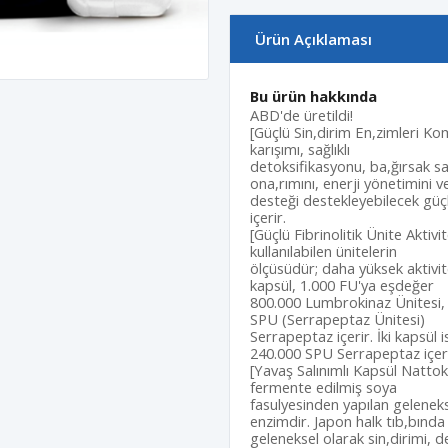
Ürün Açıklaması
Bu ürün hakkında
ABD'de üretildi!
[Güçlü Sin,dirim En,zimleri Kom
karışımı, sağlıklı
detoksifikasyonu, ba,ğırsak sağ,
ona,rımını, enerji yönetimini ve
desteği destekleyebilecek güç
içerir.
[Güçlü Fibrinolitik Ünite Aktivi
kullanılabilen ünitelerin
ölçüsüdür; daha yüksek aktivit
kapsül, 1.000 FU'ya eşdeğer
800.000 Lumbrokinaz Ünitesi, 
SPU (Serrapeptaz Ünitesi)
Serrapeptaz içerir. İki kapsü
240.000 SPU Serrapeptaz içeri
[Yavaş Salınımlı Kapsül Nattoki
fermente edilmiş soya
fasulyesinden yapılan geleneks
enzimdir. Japon halk tıb,bında
geleneksel olarak sin,dirimi, de