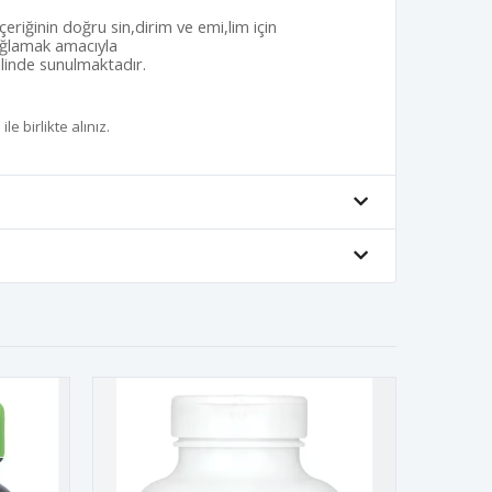
içeriğinin doğru sin,dirim ve emi,lim için
sağlamak amacıyla
alinde sunulmaktadır.
e birlikte alınız.