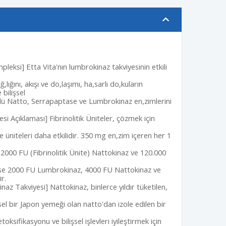
pleksi] Etta Vita'nın lumbrokinaz takviyesinin etkili
lığını, akışı ve do,laşımı, ha,sarlı do,kuların
 bilişsel
lü Natto, Serrapaptase ve Lumbrokinaz en,zimlerini
tesi Açıklaması] Fibrinolitik Üniteler, çözmek için
e üniteleri daha etkilidir. 350 mg en,zim içeren her 1
2000 FU (Fibrinolitik Ünite) Nattokinaz ve 120.000
l ise 2000 FU Lumbrokinaz, 4000 FU Nattokinaz ve
r.
naz Takviyesi] Nattokinaz, binlerce yıldır tüketilen,
el bir Japon yemeği olan natto'dan izole edilen bir
toksifikasyonu ve bilişsel işlevleri iyileştirmek için