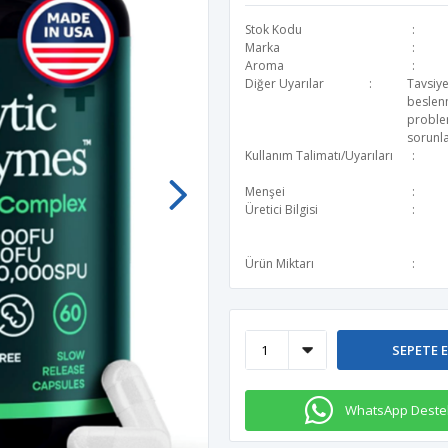
Stok Kodu
Marka
Aroma
Diğer Uyarılar
Tavsiye
beslen
problem
sorunla
Kullanım Talimatı/Uyarıları
Menşei
Üretici Bilgisi
Ürün Miktarı
SEPETE 
WhatsApp Deste