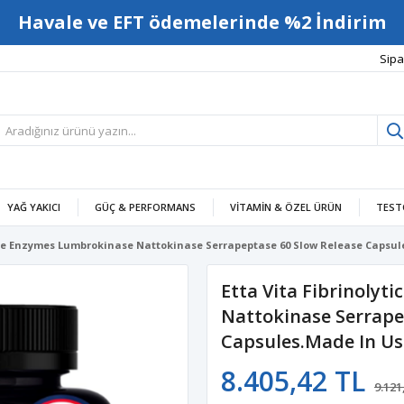
Havale ve EFT ödemelerinde %2 İndirim
Sipa
YAĞ YAKICI
GÜÇ & PERFORMANS
VITAMIN & ÖZEL ÜRÜN
TEST
 Ase Enzymes Lumbrokinase Nattokinase Serrapeptase 60 Slow Release Capsul
Etta Vita Fibrinolyt
Nattokinase Serrape
Capsules.Made In Us
8.405,42 TL
9.121