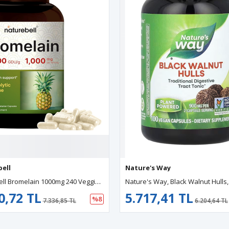
Nature's Way
NatureBell Bromelain 1000mg 240 Veggie Capsul.Usa Menşei.45.
2 TL
5.717,41 TL
%8
7.336,85 TL
6.204,64 TL