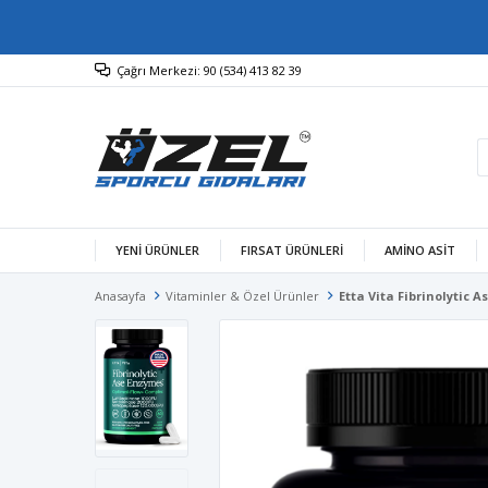
Çağrı Merkezi: 90 (534) 413 82 39
YENİ ÜRÜNLER
FIRSAT ÜRÜNLERİ
AMINO ASIT
Anasayfa
Vitaminler & Özel Ürünler
Etta Vita Fibrinolytic