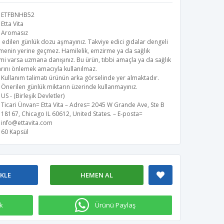
ETFBNHB52
Etta Vita
Aromasız
 edilen günlük dozu aşmayınız. Takviye edici gıdalar dengeli
menin yerine geçmez. Hamilelik, emzirme ya da sağlık
i varsa uzmana danışınız. Bu ürün, tıbbi amaçla ya da sağlık
rını önlemek amacıyla kullanılmaz.
Kullanım talimatı ürünün arka görselinde yer almaktadır.
Önerilen günlük miktarın üzerinde kullanmayınız.
US - (Birleşik Devletler)
Ticari Ünvan= Etta Vita – Adres= 2045 W Grande Ave, Ste B
18167, Chicago IL 60612, United States. – E-posta=
info@ettavita.com
60 Kapsül
EKLE
HEMEN AL
k
Ürünü Paylaş