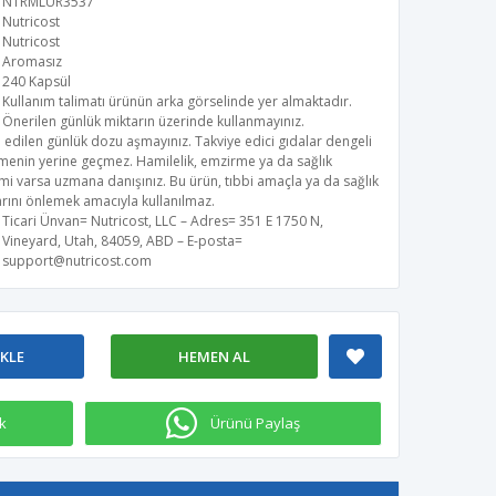
NTRMLUR3537
Nutricost
Nutricost
Aromasız
240 Kapsül
Kullanım talimatı ürünün arka görselinde yer almaktadır.
Önerilen günlük miktarın üzerinde kullanmayınız.
 edilen günlük dozu aşmayınız. Takviye edici gıdalar dengeli
menin yerine geçmez. Hamilelik, emzirme ya da sağlık
i varsa uzmana danışınız. Bu ürün, tıbbi amaçla ya da sağlık
rını önlemek amacıyla kullanılmaz.
Ticari Ünvan= Nutricost, LLC – Adres= 351 E 1750 N,
Vineyard, Utah, 84059, ABD – E-posta=
support@nutricost.com
EKLE
HEMEN AL
k
Ürünü Paylaş