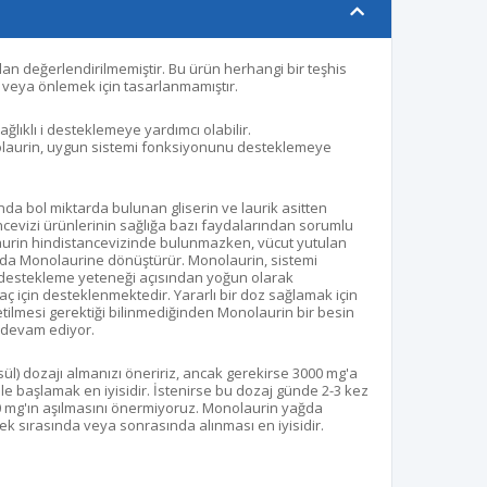
dan değerlendirilmemiştir. Bu ürün herhangi bir teşhis
k veya önlemek için tasarlanmamıştır.
ğlıklı i desteklemeye yardımcı olabilir.
nolaurin, uygun sistemi fonksiyonunu desteklemeye
nda bol miktarda bulunan gliserin ve laurik asitten
tancevizi ürünlerinin sağlığa bazı faydalarından sorumlu
urin hindistancevizinde bulunmazken, vücut yutulan
tarda Monolaurine dönüştürür. Monolaurin, sistemi
 i destekleme yeteneği açısından yoğun olarak
maç için desteklenmektedir. Yararlı bir doz sağlamak için
etilmesi gerektiği bilinmediğinden Monolaurin bir besin
 devam ediyor.
ül) dozajı almanızı öneririz, ancak gerekirse 3000 mg'a
e başlamak en iyisidir. İstenirse bu dozaj günde 2-3 kez
 mg'ın aşılmasını önermiyoruz.
Monolaurin yağda
ek sırasında veya sonrasında alınması en iyisidir.