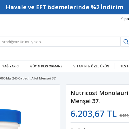
Havale ve EFT ödemelerinde %2 İndirim
Sipa
YAĞ YAKICI
GÜÇ & PERFORMANS
VITAMIN & ÖZEL ÜRÜN
TEST
000 Mg 240 Capsul. Abd Menşei 37.
Nutricost Monolauri
Menşei 37.
6.203,67 TL
6.732