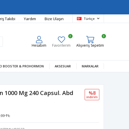
riş Takibi
Yardım
Bize Ulaşın
Türkçe
0
0
Hesabım
Favorilerim
Alışveriş Sepetim
O BOOSTER & PROHORMON
AKSESUAR
MARKALAR
n 1000 Mg 240 Capsul. Abd
%8
i̇ndi̇ri̇m
,33 TL