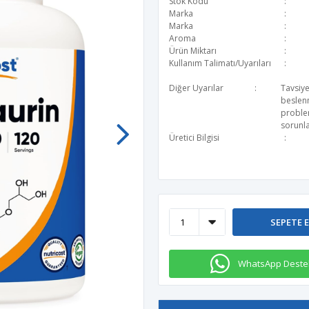
Stok Kodu
Marka
Marka
Aroma
Ürün Miktarı
Kullanım Talimatı/Uyarıları
Diğer Uyarılar
Tavsiye
beslen
problem
sorunla
Üretici Bilgisi
SEPETE 
WhatsApp Deste