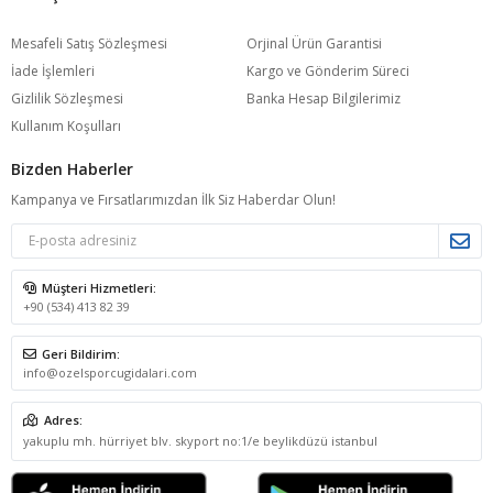
Mesafeli Satış Sözleşmesi
Orjinal Ürün Garantisi
İade İşlemleri
Kargo ve Gönderim Süreci
Gizlilik Sözleşmesi
Banka Hesap Bilgilerimiz
Kullanım Koşulları
Bizden Haberler
Kampanya ve Fırsatlarımızdan İlk Siz Haberdar Olun!
Müşteri Hizmetleri:
+90 (534) 413 82 39
Geri Bildirim:
info@ozelsporcugidalari.com
Adres:
yakuplu mh. hürriyet blv. skyport no:1/e beylikdüzü istanbul