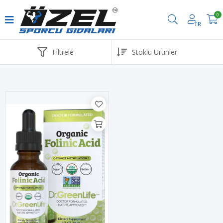
0
TR
Havale ve EFT ödemelerinde %2 İndirim
Filtrele