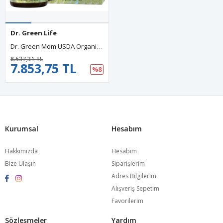
Dr. Green Life
Dr. Green Mom USDA Organic Folinic Acid Drops - 500 Mcg Per Drop 30 ML Methylation Support B9 Supplements For Kids Adults Neurological Function.
8.537,31 TL
7.853,75 TL
%8
Kurumsal
Hesabım
Hakkımızda
Hesabım
Bize Ulaşın
Siparişlerim
Adres Bilgilerim
Alışveriş Sepetim
Favorilerim
Sözleşmeler
Yardım