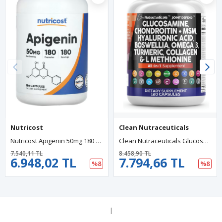
Nutricost
Clean Nutraceuticals
Nutricost Apigenin 50mg 180 Capsules.Abd.43.
Clean Nutraceuticals Glucosamine Chondroitin MSM 1500mg 120 Capsul Turmeric Curcumin, Collagen, Hyaluronic Acid, Omega 3 – Joint Health For Men Women Joint Complex.
7.540,11 TL
8.458,90 TL
6.948,02 TL
7.794,66 TL
%8
%8
|