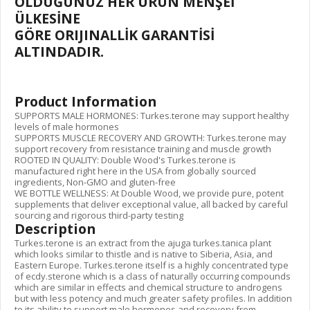
OLDUĞUNUZ HER ÜRÜN MENŞEİ
ÜLKESİNE
GÖRE ORIJINALLİK GARANTİSİ
ALTINDADIR.
Product Information
SUPPORTS MALE HORMONES: Turkes.terone may support healthy
levels of male hormones
SUPPORTS MUSCLE RECOVERY AND GROWTH: Turkes.terone may
support recovery from resistance training and muscle growth
ROOTED IN QUALITY: Double Wood's Turkes.terone is
manufactured right here in the USA from globally sourced
ingredients, Non-GMO and gluten-free
WE BOTTLE WELLNESS: At Double Wood, we provide pure, potent
supplements that deliver exceptional value, all backed by careful
sourcing and rigorous third-party testing
Description
Turkes.terone is an extract from the ajuga turkes.tanica plant
which looks similar to thistle and is native to Siberia, Asia, and
Eastern Europe. Turkes.terone itself is a highly concentrated type
of ecdy.sterone which is a class of naturally occurring compounds
which are similar in effects and chemical structure to androgens
but with less potency and much greater safety profiles. In addition
to its ability to support male hormones and recovery from