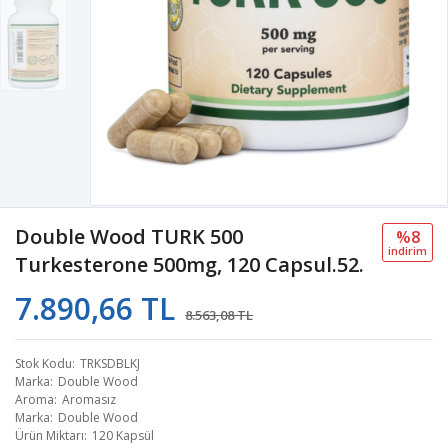
Double Wood TURK 500
%8
i̇ndi̇ri̇m
Turkesterone 500mg, 120 Capsul.52.
7.890,66 TL
8.563,08 TL
Stok Kodu
TRKSDBLKJ
Marka
Double Wood
Aroma
Aromasız
Marka
Double Wood
Ürün Miktarı
120 Kapsül