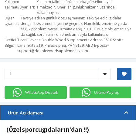
Kullanım
Kullanım talimatı ürünün arka görselinde yer
Talimatı/Uyarıları
almaktadır. Önerilen günlük miktarın üzerinde
kullanmayınız.
Diğer
Tavsiye edilen günlük dozu aşmayınız. Takviye edici gıdalar
Uyarılar
dengeli beslenmenin yerine geçmez. Hamilelik, emzirme ya da
sağlık problemi varsa uzmana danışınız. Bu ürün, tıbbi amaçla ya
da sağlık sorunlarını önlemek amacıyla kullanılmaz.
Üretici
Ticari Ünvan= Double Wood Supplements​ Adres= 3510 Scotts
Bilgisi
Lane, Suite 219, Philadelphia, PA 19129, ABD​ E-posta=
support@doublewoodsupplements.com
WhatsApp Destek
Ürünü Paylaş
Ürün Açıklaması
(Özelsporcugıdaların'dan !!)