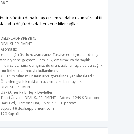
,38 TL
ne’in vücutta daha kolay emilen ve daha uzun süre aktif
sla daha düşük dozda benzer etkiler sağlar.
DELSPLHDHBRBBB45
DEAL SUPPLEMENT
Aromasız
 edilen günlük dozu aşmayınız. Takviye edici gıdalar dengeli
menin yerine geçmez. Hamilelik, emzirme ya da sağlık
i varsa uzmana danışınız. Bu ürün, tıbbi amaçla ya da sağlık
rını önlemek amacıyla kullanılmaz.
Kullanım talimatı ürünün arka görselinde yer almaktadır.
Önerilen günlük miktarın üzerinde kullanmayınız.
DEAL SUPPLEMENT
US - (Amerika Birleşik Devletleri)
Ticari Ünvan= DEAL SUPPLEMENT – Adres= 1249 S Diamond
Bar Blvd, Diamond Bar, CA 91765 – E-posta=
support@dealsupplement.com
120 Kapsül