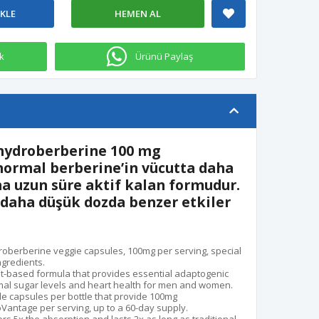
EKLE
HEMEN AL
k
Ürünü Paylaş
hydroberberine 100 mg
normal berberine’in
vücutta daha
a uzun süre aktif kalan
formudur.
daha düşük dozda
benzer etkiler
roberberine veggie capsules, 100mg per serving, special
gredients.
nt-based formula that provides essential adaptogenic
mal sugar levels and heart health for men and women.
le capsules per bottle that provide 100mg
Vantage per serving, up to a 60-day supply.