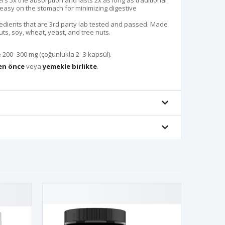
s 5x the absorption and lasts 2x as long as traditional
e easy on the stomach for minimizing digestive
dients that are 3rd party lab tested and passed. Made
uts, soy, wheat, yeast, and tree nuts.
 200–300 mg (çoğunlukla 2–3 kapsül).
n önce
veya
yemekle birlikte
.