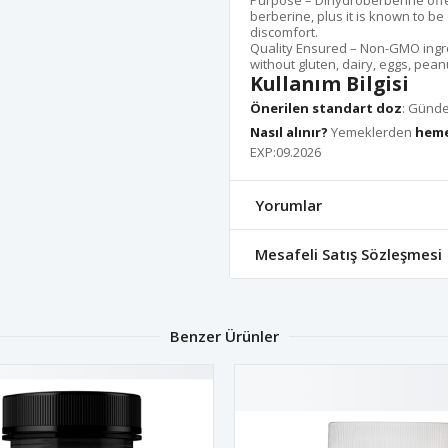
Purpose – Dihydroberberine offer
berberine, plus it is known to b
discomfort.
Quality Ensured – Non-GMO ingre
without gluten, dairy, eggs, pean
Kullanım Bilgisi
Önerilen standart doz
: Günde
Nasıl alınır?
Yemeklerden
heme
EXP:09.2026
Yorumlar
Mesafeli Satış Sözleşmesi
Benzer Ürünler