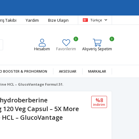
riş Takibi
Yardım
Bize Ulaşın
Türkçe
0
0
Hesabım
Favorilerim
Alışveriş Sepetim
O BOOSTER & PROHORMON
AKSESUAR
MARKALAR
rine HCL – GlucoVantage Formul.51.
hydroberberine
%8
i̇ndi̇ri̇m
g 120 Veg Capsul – 5X More
e HCL – GlucoVantage