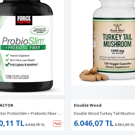
FACTOR
Double Wood
Force Factor ProbioSlim + Prebiotic Fiber 120 Capsules. Usa Version.42.
0,11 TL
6.046,07 TL
%8
6.044,78 TL
6.561,30 TL