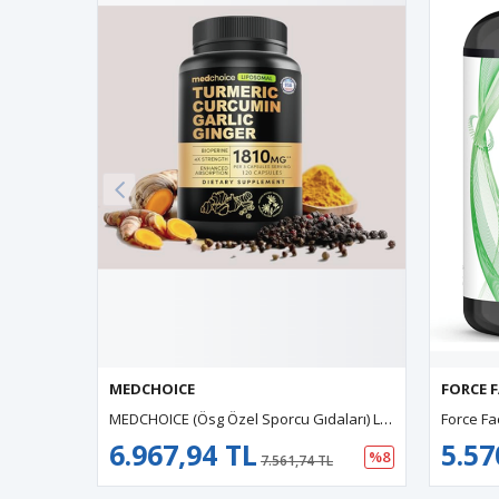
MEDCHOICE
FORCE 
MEDCHOICE (Ösg Özel Sporcu Gıdaları) Lİposomal Turmeric+Curcumın+Garlic+Ginger Root+BioPerine 120 Capsul.Orj Usa.
6.967,94 TL
5.57
%8
7.561,74 TL