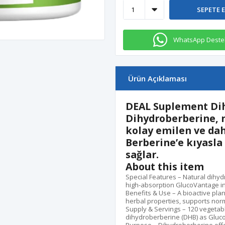
SEPETE 
WhatsApp Deste
Ürün Açıklaması
DEAL Suplement Di
Dihydroberberine, 
kolay emilen
ve
dah
Berberine’e kıyasla
sağlar.
About this item
Special Features – Natural dihyd
high-absorption GlucoVantage in
Benefits & Use – A bioactive pla
herbal properties, supports nor
Supply & Servings – 120 vegetab
dihydroberberine (DHB) as Gluco