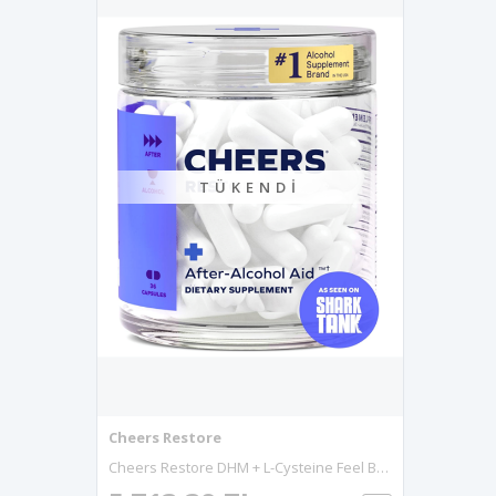
TÜKENDI
Cheers Restore
Cheers Restore DHM + L-Cysteine Feel Better After Drinking & Support Your Liver 12 Doses Dihydromyricetin, Cysteine, Prickly Pear, B-Vitamins, Ginger 36 Capsul.Made In Usa.