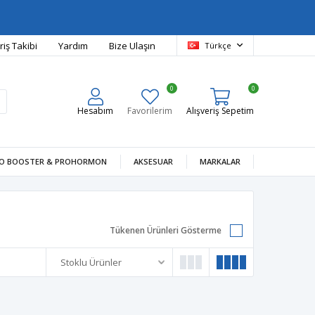
riş Takibi
Yardım
Bize Ulaşın
Türkçe
0
0
Hesabım
Favorilerim
Alışveriş Sepetim
O BOOSTER & PROHORMON
AKSESUAR
MARKALAR
Tükenen Ürünleri Gösterme