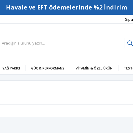
Havale ve EFT ödemelerinde %2 İndirim
Sipa
YAĞ YAKICI
GÜÇ & PERFORMANS
VITAMIN & ÖZEL ÜRÜN
TEST