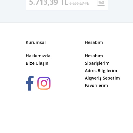
5.713,39 TL
%8
6.200,27 TL
Kurumsal
Hesabım
Hakkımızda
Hesabım
Bize Ulaşın
Siparişlerim
Adres Bilgilerim
Alışveriş Sepetim
Favorilerim