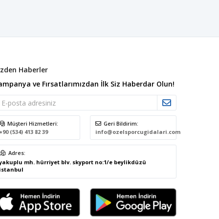
izden Haberler
ampanya ve Fırsatlarımızdan İlk Siz Haberdar Olun!
Müşteri Hizmetleri:
Geri Bildirim:
+90 (534) 413 82 39
info@ozelsporcugidalari.com
Adres:
yakuplu mh. hürriyet blv. skyport no:1/e beylikdüzü
istanbul