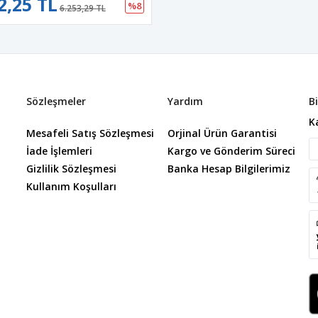
2,25 TL
%8
6.253,29 TL
Sözleşmeler
Yardım
B
K
Mesafeli Satış Sözleşmesi
Orjinal Ürün Garantisi
İade İşlemleri
Kargo ve Gönderim Süreci
Gizlilik Sözleşmesi
Banka Hesap Bilgilerimiz
Kullanım Koşulları