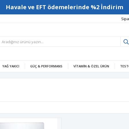
Havale ve EFT ödemelerinde %2 İndirim
Sipa
YAĞ YAKICI
GÜÇ & PERFORMANS
VITAMIN & ÖZEL ÜRÜN
TEST