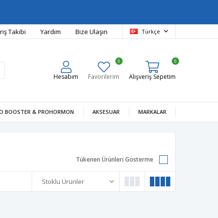
riş Takibi
Yardım
Bize Ulaşın
Türkçe
0
0
Hesabım
Favorilerim
Alışveriş Sepetim
O BOOSTER & PROHORMON
AKSESUAR
MARKALAR
Tükenen Ürünleri Gösterme