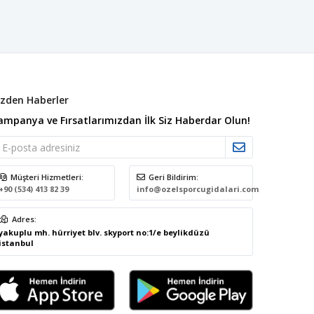
izden Haberler
ampanya ve Fırsatlarımızdan İlk Siz Haberdar Olun!
Müşteri Hizmetleri:
Geri Bildirim:
+90 (534) 413 82 39
info@ozelsporcugidalari.com
Adres:
yakuplu mh. hürriyet blv. skyport no:1/e beylikdüzü
istanbul