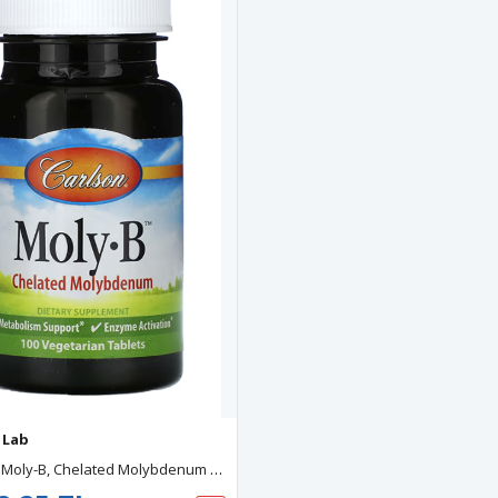
 Lab
Carlson, Moly-B, Chelated Molybdenum 100 Vegetarian Tablets (500 Mcg Per Tablet).