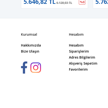
5.646,82 TL
5.76
%8
6.128,03 TL
Kurumsal
Hesabım
Hakkımızda
Hesabım
Bize Ulaşın
Siparişlerim
Adres Bilgilerim
Alışveriş Sepetim
Favorilerim