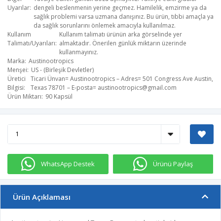
Uyarılar
dengeli beslenmenin yerine geçmez. Hamilelik, emzirme ya da
sağlık problemi varsa uzmana danışınız. Bu ürün, tıbbi amaçla ya
da sağlık sorunlarını önlemek amacıyla kullanılmaz.
Kullanım
Kullanım talimatı ürünün arka görselinde yer
Talimatı/Uyarıları
almaktadır. Önerilen günlük miktarın üzerinde
kullanmayınız.
Marka
Austinootropics
Menşei
US - (Birleşik Devletler)
Üretici
Ticari Ünvan= Austinootropics – Adres= 501 Congress Ave Austin,
Bilgisi
Texas 78701 – E-posta=
austinootropics@gmail.com
​
Ürün Miktarı
90 Kapsül
WhatsApp Destek
Ürünü Paylaş
Ürün Açıklaması