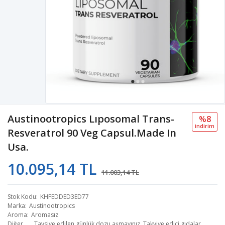
Austinootropics Lıposomal Trans-
%8
i̇ndi̇ri̇m
Resveratrol 90 Veg Capsul.Made In
Usa.
10.095,14 TL
11.003,14 TL
Stok Kodu
KHFEDDED3ED77
Marka
Austinootropics
Aroma
Aromasız
Diğer
Tavsiye edilen günlük dozu aşmayınız. Takviye edici gıdalar