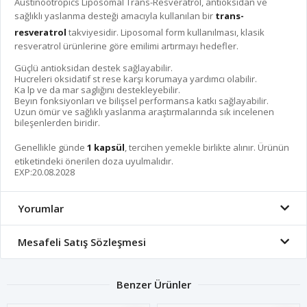
Austinootropics Liposomal Trans-Resveratrol, antioksidan ve
sağlıklı yaslanma desteği amacıyla kullanılan bir
trans-
resveratrol
takviyesidir. Liposomal form kullanılması, klasik
resveratrol ürünlerine göre emilimi artırmayı hedefler.
Güçlü antioksidan destek sağlayabilir.
Hucreleri oksidatif st rese karşı korumaya yardımcı olabilir.
Ka lp ve da mar saglığını destekleyebilir.
Beyın fonksiyonları ve bilişsel performansa katkı sağlayabilir.
Uzun ömür ve sağlıklı yaslanma araştırmalarında sık incelenen
bileşenlerden biridir.
Genellikle günde
1 kapsül
, tercihen yemekle birlikte alınır. Ürünün
etiketindeki önerilen doza uyulmalıdır.
EXP:20.08.2028
Yorumlar
Mesafeli Satış Sözleşmesi
Benzer Ürünler