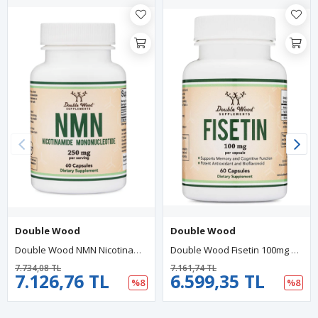
Double Wood
Double Wood
Double Wood NMN Nicotinamide Mononucleotide (NMN) 250mg 60 Capsul. Usa Version 45.
Double Wood Fisetin 100mg 60 Capsul. Usa Version 41.
7.734,08 TL
7.161,74 TL
7.126,76 TL
6.599,35 TL
%8
%8