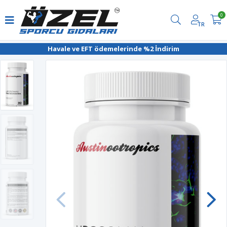
0
TR
Havale ve EFT ödemelerinde %2 İndirim