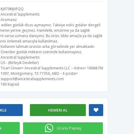
KJ679MJVFQQ
Ancestral Supplements
Aromasız
 edilen günlük dozu aşmayınız. Takviye edici gıdalar dengeli
menin yerine geçmez. Hamilelik, emzirme ya da sağlık
i varsa uzmana danışınız. Bu ürün, tıbbi amaçla ya da sağlık
rını önlemek amacıyla kullanılmaz.
Kullanım talimatı ürünün arka görselinde yer almaktadır.
Önerilen günlük miktarın üzerinde kullanmayınız.
Ancestral Supplements
US - (Birleşik Devletler)
Ticari Ünvan= Ancestral Supplements LLC – Adres= 18688 FM
1097, Montgomery, TX 77356, ABD – E-posta=
support@ancestralsupplements.com
180 Kapsül
EKLE
HEMEN AL
k
Ürünü Paylaş