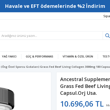
Havale ve EFT ödemelerinde %2 İndirim
Sipa
YAĞ YAKICI
GÜÇ & PERFORMANS
VITAMIN & ÖZEL ÜRÜN
TEST
(Ösg Özel Sporcu Gıdaları) Grass Fed Beef Living Collagen 3000mg 180 Capsul
Ancestral Supplemen
Grass Fed Beef Livi
Capsul.Orj Usa.
10.696,06 TL
11