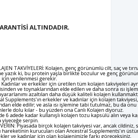
GARANTİSİ ALTINDADIR.
N TAKVİYELERİ: Kolajen, genç görünümlü cilt, saç ve tırna
 ne yazık ki, bu protein yaşla birlikte bozulur ve genç görünüm
 için yenilenmesi gerekir.
dınlar ve erkekler için üretilen tüm kolajen takviyeleri aynı
sinden ve toynaklarından elde edilen ve daha sonra ısı işlem
oyararlanımı azaltılan daha düşük kaliteli kolajen kullanmakt
 Supplements'ın erkekler ve kadınlar için kolajen takviyesi, 
ndan elde edilir; ve asla ısı işlemine tabi tutulmaz, bu da onu
lerle dolu kılar - bu yüzden ona Canlı Kolajen diyoruz.
6 adede kadar kullanışlı kolajen tozu kapsülü alın veya k
 yiyeceğe serpin.
İN: Piyasada birçok kolajen takviyesi var, ancak cildiniz, s
nı hareketinin kurucuları olan Ancestral Supplements'ın üstün
kler ve kadınlar için olan kolajenimizle farkı göreceksiniz.