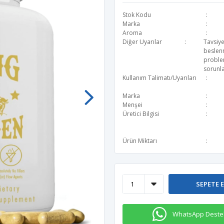
Stok Kodu
Marka
Aroma
Diğer Uyarılar
Tavsiye
beslen
problem
sorunla
Kullanım Talimatı/Uyarıları
Marka
Menşei
Üretici Bilgisi
Ürün Miktarı
SEPETE 
WhatsApp Deste