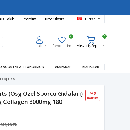
riş Takibi
Yardım
Bize Ulaşın
Türkçe
0
0
Hesabım
Favorilerim
Alışveriş Sepetim
O BOOSTER & PROHORMON
AKSESUAR
MARKALAR
.Orj Usa.
ts (Ösg Özel Sporcu Gıdaları)
%8
i̇ndi̇ri̇m
ng Collagen 3000mg 180
.658,18 TL