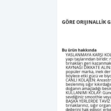
GÖRE ORIJINALLİK 
Bu ürün hakkında
YASLANMAYA KARŞI KOLAJE
yapı taşlarından biridir;
tırnakları geri kazanmak
KAYNAĞI DİKKATE ALIN: Ka
popüler marka, inek deri
böylece etki gücü ve biy
CANLI KOLAJEN: Ancestral
beslenmiş sığır kıkırdağı
doğanın amaçladığı besin
KULLANIMI KOLAY: Günde 
sevdiğiniz smoothie veya
BAŞKA YERLERDE TAVİZ VER
tırnaklarınız, sığır orga
değerini hak ediyor; erke