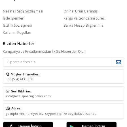
Mesafeli Satış Sözleşmesi
Orjinal Ürün Garantisi
İade İşlemleri
Kargo ve Gönderim Süreci
Gizlilik Sözleşmesi
Banka Hesap Bilgilerimiz
Kullanım Koşulları
Bizden Haberler
Kampanya ve Fırsatlarımızdan İlk Siz Haberdar Olun!
Müşteri Hizmetleri:
+90 (534) 413 82 39
Geri Bildirim:
info@ozelsporcugidalari.com
Adres:
yakuplu mh. hürriyet blv. skyport no:1/e beylikdüzü istanbul