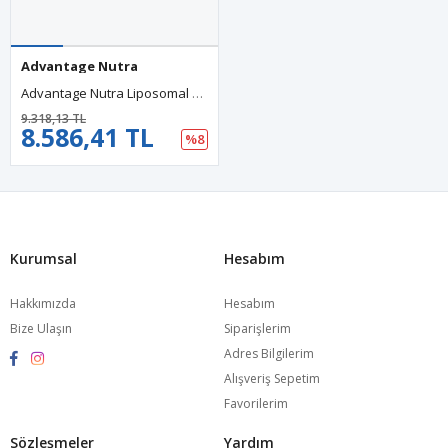
Advantage Nutra
Advantage Nutra Liposomal NMNH To Boost NAD Plus Levels, Energy, Focus - High Purity 60 Capsules.Abd Menşei.52.
9.318,13 TL
8.586,41 TL
%8
Kurumsal
Hesabım
Hakkımızda
Hesabım
Bize Ulaşın
Siparişlerim
Adres Bilgilerim
Alışveriş Sepetim
Favorilerim
Sözleşmeler
Yardım