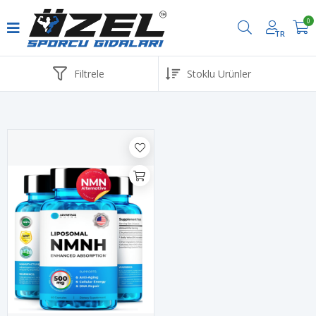
0
TR
Havale ve EFT ödemelerinde %2 İndirim
Filtrele