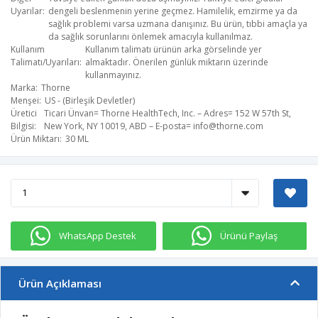
Uyarılar
dengeli beslenmenin yerine geçmez. Hamilelik, emzirme ya da
sağlık problemi varsa uzmana danışınız. Bu ürün, tıbbi amaçla ya
da sağlık sorunlarını önlemek amacıyla kullanılmaz.
Kullanım
Kullanım talimatı ürünün arka görselinde yer
Talimatı/Uyarıları
almaktadır. Önerilen günlük miktarın üzerinde
kullanmayınız.
Marka
Thorne
Menşei
US - (Birleşik Devletler)
Üretici
Ticari Ünvan= Thorne HealthTech, Inc. – Adres= 152 W 57th St,
Bilgisi
New York, NY 10019, ABD – E-posta=
info@thorne.com
​
Ürün Miktarı
30 ML
WhatsApp Destek
Ürünü Paylaş
Ürün Açıklaması