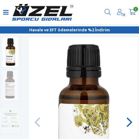
0
TR
Havale ve EFT ödemelerinde %2 İndirim