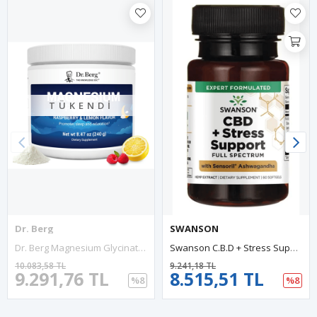
TÜKENDI
Dr. Berg
SWANSON
Dr. Berg Magnesium Glycinate Powder CALM For Sleep, Relaxation, Stress Relief - Now Includes Vitamin D3 & Zinc - Delicious Raspberry & Lemon (50 Servings).57.
Swanson C.B.D + Stress Support Full Spectrum With Sensoril 60 Softjel..USA Version.52.
10.083,58 TL
9.241,18 TL
9.291,76 TL
8.515,51 TL
%8
%8