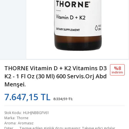
THORNE Vitamin D + K2 Vitamins D3
%8
i̇ndi̇ri̇m
K2 - 1 Fl Oz (30 Ml) 600 Servis.Orj Abd
Menşei.
7.647,15 TL
8.334,51 TL
Stok Kodu
HUHJNBBGFV61
Marka
Thorne
Aroma
Aromasız
Diğer
Tavsiye edilen günlük dozu aşmayınız. Takviye edici gıdalar