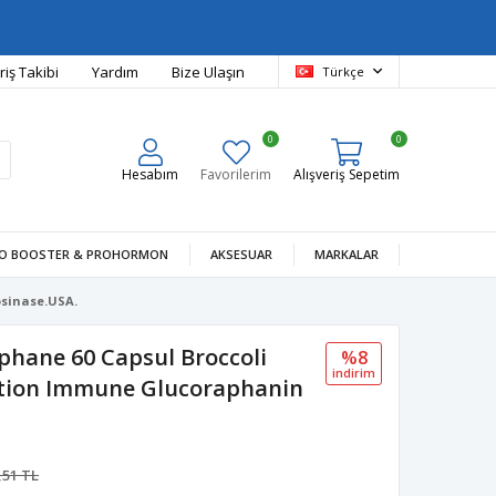
riş Takibi
Yardım
Bize Ulaşın
Türkçe
0
0
Hesabım
Favorilerim
Alışveriş Sepetim
O BOOSTER & PROHORMON
AKSESUAR
MARKALAR
osinase.USA.
phane 60 Capsul Broccoli
%8
i̇ndi̇ri̇m
ation Immune Glucoraphanin
,51 TL