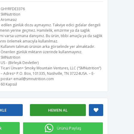
GHYRFDE3376
SMNutrition
Aromasız
 edilen günlük dozu aşmayınız. Takviye edici gıdalar dengeli
menin yerine geçmez. Hamilelik, emzirme ya da sağlık
i varsa uzmana danışınız. Bu ürün, tıbbi amaçla ya da sağlık
rını önlemek amacıyla kullanılmaz.
Kullanım talimatı ürünün arka görselinde yer almaktadır.
Önerilen günlük miktarın üzerinde kullanmayınız.
SMNutrition
US - (Birleşik Devletler)
Ticari Ünvan= Smoky Mountain Ventures, LLC (“SMNutrition”)
– Adres= P.O. Box, 101335, Nashville, TN 37224USA. – E-
posta=
email@smnutrition.com
60 Kapsül
EKLE
HEMEN AL
k
Ürünü Paylaş