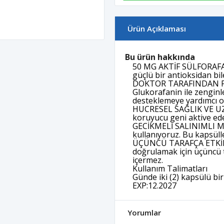
Ürün Açıklaması
Bu ürün hakkında
50 MG AKTİF SÜLFORAFAN:
güçlü bir antioksidan bil
DOKTOR TARAFINDAN FORMÜ
Glukorafanin ile zenginle
desteklemeye yardımcı o
HUCRESEL SAĞLIK VE UZUN
koruyucu geni aktive ede
GECİKMELİ SALINIMLI Mİ
kullanıyoruz. Bu kapsülle
ÜÇÜNCÜ TARAFÇA ETKİNLİ
doğrulamak için üçüncü t
içermez.
Kullanım Talimatları
Günde iki (2) kapsülü bir
EXP:12.2027
Yorumlar