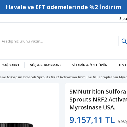
Havale ve EFT ödemelerinde %2 İndirim
Sipa
YAĞ YAKICI
GÜÇ & PERFORMANS
VITAMIN & ÖZEL ÜRÜN
TEST
ane 60 Capsul Broccoli Sprouts NRF2 Activation Immune Glucoraphanin Myr
SMNutrition Sulfora
Sprouts NRF2 Activ
Myrosinase.USA.
9.157,11 TL
9.980