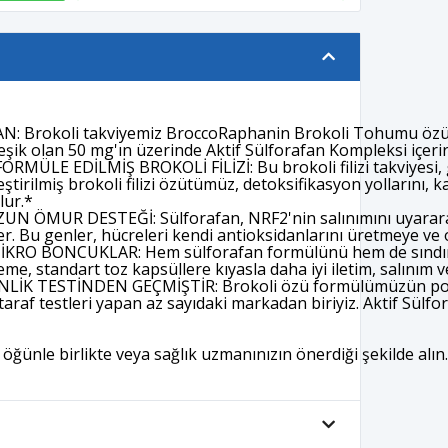
 Brokoli takviyemiz BroccoRaphanin Brokoli Tohumu özü ve 
eşik olan 50 mg'ın üzerinde Aktif Sülforafan Kompleksi içerir
LE EDİLMİŞ BROKOLİ FİLİZİ: Bu brokoli filizi takviyesi, gü
ştirilmiş brokoli filizi özütümüz, detoksifikasyon yollarını, k
lur.*
 ÖMUR DESTEĞİ: Sülforafan, NRF2'nin salınımını uyararak h
r. Bu genler, hücreleri kendi antioksidanlarını üretmeye ve o
KRO BONCUKLAR: Hem sülforafan formülünü hem de sındırim 
me, standart toz kapsüllere kıyasla daha iyi iletim, salınım v
K TESTİNDEN GEÇMİŞTİR: Brokoli özü formülümüzün porsiy
araf testleri yapan az sayıdaki markadan biriyiz. Aktif Sülfo
 öğünle birlikte veya sağlık uzmanınızın önerdiği şekilde alın.