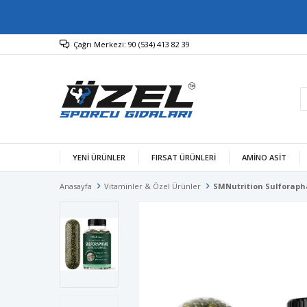
Çağrı Merkezi: 90 (534) 413 82 39
YENİ ÜRÜNLER
FIRSAT ÜRÜNLERİ
AMINO ASIT
Anasayfa
Vitaminler & Özel Ürünler
SMNutrition Sulforaph