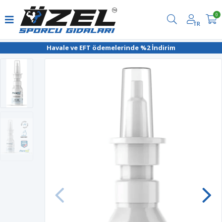
0
TR
Havale ve EFT ödemelerinde %2 İndirim