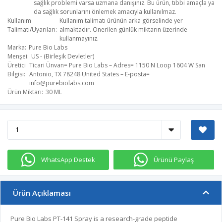
sağlık problemi varsa uzmana danışınız. Bu ürün, tıbbi amaçla ya
da sağlık sorunlarını önlemek amacıyla kullanılmaz.
Kullanım
Kullanım talimatı ürünün arka görselinde yer
Talimatı/Uyarıları
almaktadır. Önerilen günlük miktarın üzerinde
kullanmayınız.
Marka
Pure Bio Labs
Menşei
US - (Birleşik Devletler)
Üretici
Ticari Ünvan= Pure Bio Labs – Adres= 1150 N Loop 1604 W San
Bilgisi
Antonio, TX 78248 United States – E-posta=
info@purebiolabs.com
Ürün Miktarı
30 ML
WhatsApp Destek
Ürünü Paylaş
Ürün Açıklaması
Pure Bio Labs PT-141 Spray is a research-grade peptide