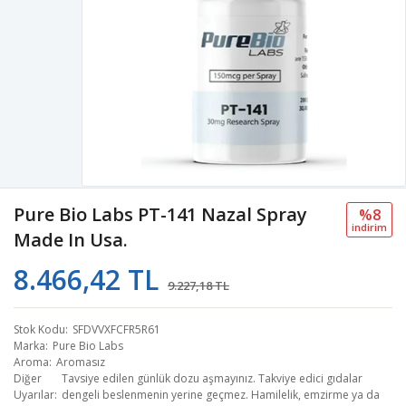
Pure Bio Labs PT-141 Nazal Spray
%8
i̇ndi̇ri̇m
Made In Usa.
8.466,42 TL
9.227,18 TL
Stok Kodu
SFDVVXFCFR5R61
Marka
Pure Bio Labs
Aroma
Aromasız
Diğer
Tavsiye edilen günlük dozu aşmayınız. Takviye edici gıdalar
Uyarılar
dengeli beslenmenin yerine geçmez. Hamilelik, emzirme ya da