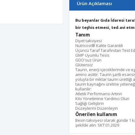
Ürün Açıklaması
Bu beyanlar Gıda İdaresi tar
bir teşhis etmesi, ted.avi et
Tanım
Diyet takviyesi
Nutricost® Kalite Garantili
Üçüncü Taraf Tarafından Test Edi
GMP Uyumlu Tesis
GDO'suz Ürün
Glütensiz
Taurin, enerji içeceklerinde ve e
amino asittir. Taurin şartlı esans
yoluyla bir miktar taurin ürettiğ
taurin kaynağını üretme yeteneği
kullanılır:
Atletik Performansı Artırın
Kilo Yönetimine Yardımcı Olun
Sağlığı Geliştirin
Düzeylerini Düzenleyin
Önerilen kullanım
Besin takviyesi olarak günde 1 k
şekilde alın. SKT:01.2029