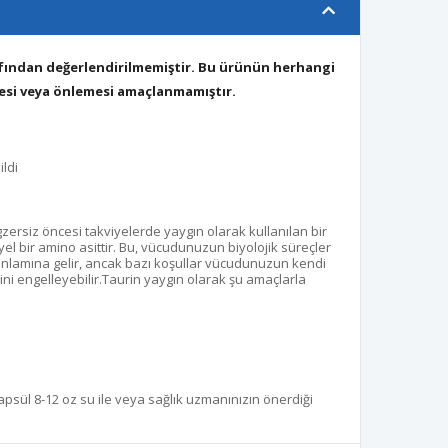
afından değerlendirilmemiştir. Bu ürünün herhangi
mesi veya önlemesi amaçlanmamıştır.
ldi
gzersiz öncesi takviyelerde yaygın olarak kullanılan bir
iyel bir amino asittir. Bu, vücudunuzun biyolojik süreçler
i anlamına gelir, ancak bazı koşullar vücudunuzun kendi
ni engelleyebilir.Taurin yaygın olarak şu amaçlarla
apsül 8-12 oz su ile veya sağlık uzmanınızın önerdiği