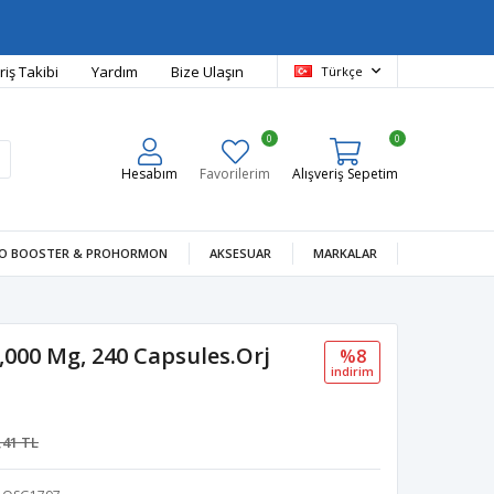
riş Takibi
Yardım
Bize Ulaşın
Türkçe
0
0
Hesabım
Favorilerim
Alışveriş Sepetim
O BOOSTER & PROHORMON
AKSESUAR
MARKALAR
1,000 Mg, 240 Capsules.Orj
%8
i̇ndi̇ri̇m
,41 TL