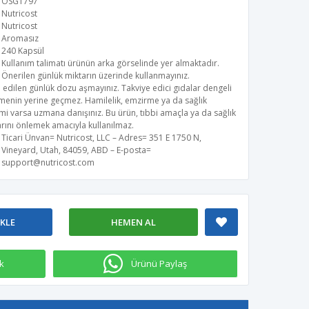
OSG1797
Nutricost
Nutricost
Aromasız
240 Kapsül
Kullanım talimatı ürünün arka görselinde yer almaktadır.
Önerilen günlük miktarın üzerinde kullanmayınız.
 edilen günlük dozu aşmayınız. Takviye edici gıdalar dengeli
menin yerine geçmez. Hamilelik, emzirme ya da sağlık
i varsa uzmana danışınız. Bu ürün, tıbbi amaçla ya da sağlık
rını önlemek amacıyla kullanılmaz.
Ticari Ünvan= Nutricost, LLC – Adres= 351 E 1750 N,
Vineyard, Utah, 84059, ABD – E-posta=
support@nutricost.com
EKLE
HEMEN AL
k
Ürünü Paylaş