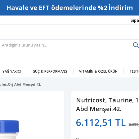
Havale ve EFT ödemelerinde %2 İndirim
Sipa
YAĞ YAKICI
GÜÇ & PERFORMANS
VITAMIN & ÖZEL ÜRÜN
TEST
ules.Orj Abd Menşei.42.
Nutricost, Taurine, 
Abd Menşei.42.
6.112,51 TL
6.633