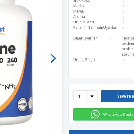
Stok Kodu
Marka
Marka
Aroma
Ürün Miktarı
Kullanım Talimatı/Uyarıları
Diğer Uyarılar
Tavsiye
beslen
problem
sorunla
Üretici Bilgisi
SEPETE 
WhatsApp Deste