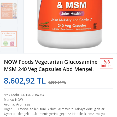
NOW Foods Vegetarian Glucosamine
%8
i̇ndi̇ri̇m
MSM 240 Veg Capsules.Abd Menşei.
8.602,92 TL
9.336,04 TL
Stok Kodu
UNTRNVER4054
Marka
NOW
Aroma
Aromasız
Diğer
Tavsiye edilen günlük dozu aşmayınız. Takviye edici gıdalar
Uyarılar
dengeli beslenmenin yerine geçmez. Hamilelik, emzirme ya da