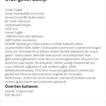
Ortak Sağlık
Ortak Hareketlilik ve Konfor
GreenGrown® Glukozamin
Bir Gıda Takviyesi
Vejetaryen/Vegan
GDO'suz
Genel Sağlık
1968'den beri aile işletmesi
GMP Kalite Güvencesi
NOW® Vejetaryen Glukozamin ve MSM, kabuklu deniz
ürünlerinden elde edilen Glukozamin içermeyen vejetaryen/vegan
dostu bir formülde iki iyi bilinen eklem destek bileşenini bir araya
getirir. Glukozamin, kıkırdak dokusunun ana bileşenleri olan
glikozaminoglikanların (GAG'ler) ve proteoglikanların oluşumu için
temel bir yapı taşıdır. Bu bileşikler, eklem yastığı oluşturmak için
suyu çekerek yağlama ve şok emilimi sağlar. MSM
(Metilsülfonilmetan), GAG'lerin ve proteoglikanların üretimi için
gerekli bir mineral olan kükürtün organik bir formudur.
NOW Foods, AOACI'nin resmi endüstri standardı yöntemi olarak
seçilen glukozamin test yöntemini geliştirdi.
Önerilen kullanım
Günde 3 kapsül alın.
EXP.08.2027