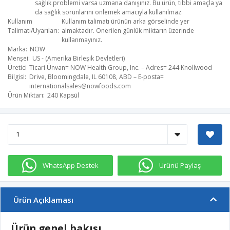
sağlık problemi varsa uzmana danışınız. Bu ürün, tıbbi amaçla ya
da sağlık sorunlarını önlemek amacıyla kullanılmaz.
Kullanım
Kullanım talimatı ürünün arka görselinde yer
Talimatı/Uyarıları
almaktadır. Önerilen günlük miktarın üzerinde
kullanmayınız.
Marka
NOW
Menşei
US - (Amerika Birleşik Devletleri)
Üretici
Ticari Ünvan= NOW Health Group, Inc. – Adres= 244 Knollwood
Bilgisi
Drive, Bloomingdale, IL 60108, ABD – E-posta=
internationalsales@nowfoods.com
Ürün Miktarı
240 Kapsül
WhatsApp Destek
Ürünü Paylaş
Ürün Açıklaması
Ürün genel bakışı