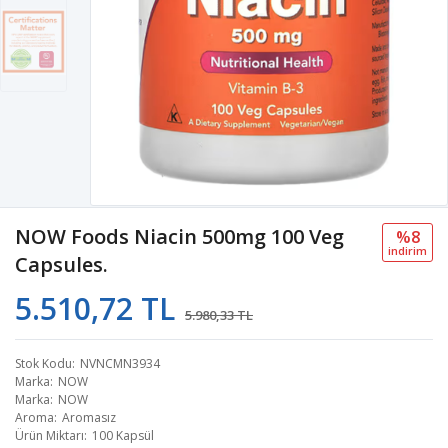
NOW Foods Niacin 500mg 100 Veg
%8
i̇ndi̇ri̇m
Capsules.
5.510,72 TL
5.980,33 TL
Stok Kodu
NVNCMN3934
Marka
NOW
Marka
NOW
Aroma
Aromasız
Ürün Miktarı
100 Kapsül