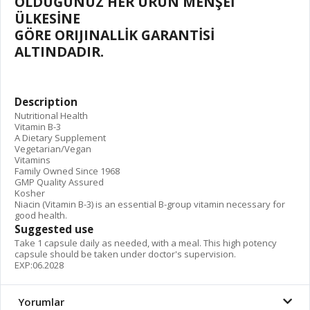
OLDUĞUNUZ HER ÜRÜN MENŞEİ
ÜLKESİNE
GÖRE ORIJINALLİK GARANTİSİ
ALTINDADIR.
Description
Nutritional Health
Vitamin B-3
A Dietary Supplement
Vegetarian/Vegan
Vitamins
Family Owned Since 1968
GMP Quality Assured
Kosher
Niacin (Vitamin B-3) is an essential B-group vitamin necessary for
good health.
Suggested use
Take 1 capsule daily as needed, with a meal. This high potency
capsule should be taken under doctor's supervision.
EXP:06.2028
Yorumlar