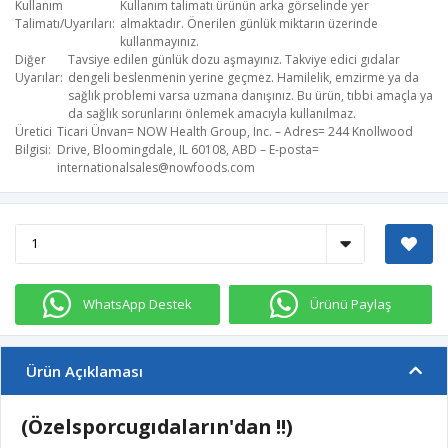
Kullanım
Kullanım talimatı ürünün arka görselinde yer
Talimatı/Uyarıları
almaktadır. Önerilen günlük miktarın üzerinde
kullanmayınız.
Diğer
Tavsiye edilen günlük dozu aşmayınız. Takviye edici gıdalar
Uyarılar
dengeli beslenmenin yerine geçmez. Hamilelik, emzirme ya da
sağlık problemi varsa uzmana danışınız. Bu ürün, tıbbi amaçla ya
da sağlık sorunlarını önlemek amacıyla kullanılmaz.
Üretici
Ticari Ünvan= NOW Health Group, Inc. – Adres= 244 Knollwood
Bilgisi
Drive, Bloomingdale, IL 60108, ABD – E-posta=
internationalsales@nowfoods.com
WhatsApp Destek
Ürünü Paylaş
Ürün Açıklaması
(Özelsporcugıdaların'dan !!)