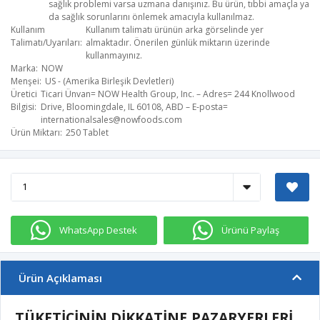
sağlık problemi varsa uzmana danışınız. Bu ürün, tıbbi amaçla ya
da sağlık sorunlarını önlemek amacıyla kullanılmaz.
Kullanım
Kullanım talimatı ürünün arka görselinde yer
Talimatı/Uyarıları
almaktadır. Önerilen günlük miktarın üzerinde
kullanmayınız.
Marka
NOW
Menşei
US - (Amerika Birleşik Devletleri)
Üretici
Ticari Ünvan= NOW Health Group, Inc. – Adres= 244 Knollwood
Bilgisi
Drive, Bloomingdale, IL 60108, ABD – E-posta=
internationalsales@nowfoods.com
Ürün Miktarı
250 Tablet
WhatsApp Destek
Ürünü Paylaş
Ürün Açıklaması
TÜKETİCİNİN DİKKATİNE,PAZARYERLERİ