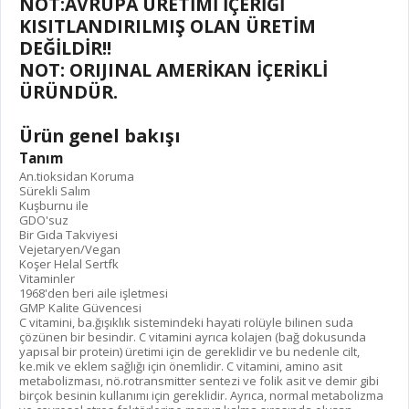
NOT:AVRUPA ÜRETİMİ İÇERİĞİ
KISITLANDIRILMIŞ OLAN ÜRETİM
DEĞİLDİR!!
NOT: ORIJINAL AMERİKAN İÇERİKLİ
ÜRÜNDÜR.
Ürün genel bakışı
Tanım
An.tioksidan Koruma
Sürekli Salım
Kuşburnu ile
GDO'suz
Bir Gıda Takviyesi
Vejetaryen/Vegan
Koşer Helal Sertfk
Vitaminler
1968'den beri aile işletmesi
GMP Kalite Güvencesi
C vitamini, ba.ğışıklık sistemindeki hayati rolüyle bilinen suda
çözünen bir besindir. C vitamini ayrıca kolajen (bağ dokusunda
yapısal bir protein) üretimi için de gereklidir ve bu nedenle cilt,
ke.mik ve eklem sağlığı için önemlidir. C vitamini, amino asit
metabolizması, nö.rotransmitter sentezi ve folik asit ve demir gibi
birçok besinin kullanımı için gereklidir. Ayrıca, normal metabolizma