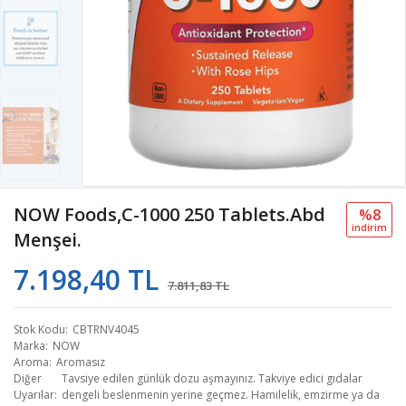
NOW Foods,C-1000 250 Tablets.abd
%8
i̇ndi̇ri̇m
Menşei.
7.198,40 TL
7.811,83 TL
Stok Kodu
CBTRNV4045
Marka
NOW
Aroma
Aromasız
Diğer
Tavsiye edilen günlük dozu aşmayınız. Takviye edici gıdalar
Uyarılar
dengeli beslenmenin yerine geçmez. Hamilelik, emzirme ya da