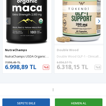
TÜKENDI
NutraChamps
Double Wood
NutraChamps USDA Organic Peruvian Maca Root Women - Men, 2100mg, 180 Capsul, Black, Red - Yellow, Peruana, Extra Strength Pure Premium.
Double Wood GLP-1 - Clinically Studied Bioflavonoid Extract To Help Support Natural GLP 1 Levels And Promote Gut Health (200mg, 60 Capsul).40.
7.596,46 TL
6.856,57 TL
6.998,89 TL
6.318,15 TL
%8
%8
|
SEPETE EKLE
HEMEN AL